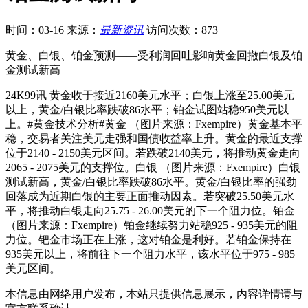
时间：03-16
来源：
最新资讯
访问次数：873
黄金、白银、铂金预测——受利润回吐影响黄金回撤白银及铂
金测试新高
24K99讯 黄金收于接近2160美元水平；白银上涨至25.00美元
以上，黄金/白银比率跌破86水平；铂金试图站稳950美元以
上。#黄金技术分析#黄金 （图片来源：Fxempire）黄金基本平
稳，交易者关注美元走强和国债收益率上升。黄金的最近支撑
位于2140 - 2150美元区间。若跌破2140美元，将推动黄金走向
2065 - 2075美元的支撑位。白银 （图片来源：Fxempire）白银
测试新高，黄金/白银比率跌破86水平。黄金/白银比率的强劲
回落成为近期白银的主要正面推动因素。若突破25.50美元水
平，将推动白银走向25.75 - 26.00美元的下一个阻力位。铂金
（图片来源：Fxempire）铂金继续努力站稳925 - 935美元的阻
力位。钯金市场正在上涨，这对铂金是利好。若铂金保持在
935美元以上，将前往下一个阻力水平，该水平位于975 - 985
美元区间。
本信息由网络用户发布，
本站只提供信息展示，内容详情请与