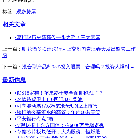
官方联系确认。
标签 :
最新资讯
相关文章
•
离打破历史新高仅一步之遥！三大因素
上一篇：
听花酒多项违法行为上交所向青海春天发出监管工作
函
下一篇：
混合型产品却98%投入股票，合理吗？投资人爆料→
最新信息
•
iOS18定档！苹果终于要全面拥抱AI了？
•
24款路虎卫士110四门3.0T柴油
•
可享混动增程双模式长安UNIZ上市售
•
铁打的公募流水的高管：年内60名高管
•
平安银行有点“痛”
•
V观财报｜东方国信：拟6000万元增资视
•
存储芯片板块低开，大为股份、恒烁股