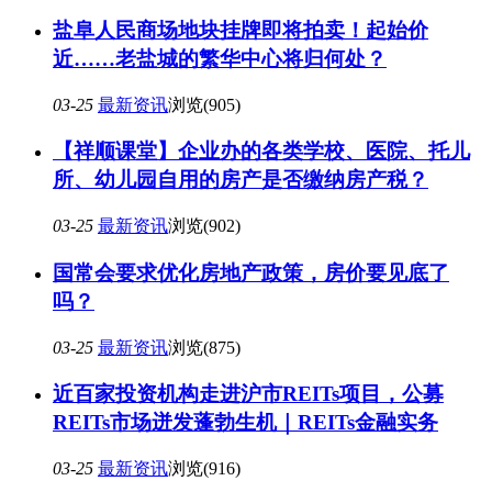
盐阜人民商场地块挂牌即将拍卖！起始价
近……老盐城的繁华中心将归何处？
03-25
最新资讯
浏览(905)
【祥顺课堂】企业办的各类学校、医院、托儿
所、幼儿园自用的房产是否缴纳房产税？
03-25
最新资讯
浏览(902)
国常会要求优化房地产政策，房价要见底了
吗？
03-25
最新资讯
浏览(875)
近百家投资机构走进沪市REITs项目，公募
REITs市场迸发蓬勃生机｜REITs金融实务
03-25
最新资讯
浏览(916)