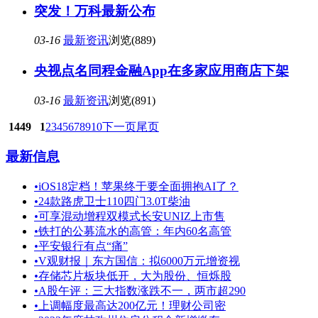
突发！万科最新公布
03-16
最新资讯
浏览(889)
央视点名同程金融App在多家应用商店下架
03-16
最新资讯
浏览(891)
1449
1
2
3
4
5
6
7
8
9
10
下一页
尾页
最新信息
•
iOS18定档！苹果终于要全面拥抱AI了？
•
24款路虎卫士110四门3.0T柴油
•
可享混动增程双模式长安UNIZ上市售
•
铁打的公募流水的高管：年内60名高管
•
平安银行有点“痛”
•
V观财报｜东方国信：拟6000万元增资视
•
存储芯片板块低开，大为股份、恒烁股
•
A股午评：三大指数涨跌不一，两市超290
•
上调幅度最高达200亿元！理财公司密