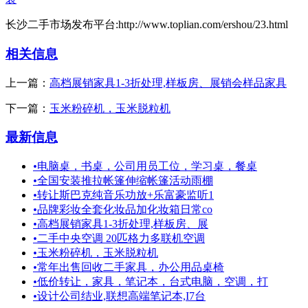
长沙二手市场发布平台:http://www.toplian.com/ershou/23.html
相关信息
上一篇：
高档展销家具1-3折处理,样板房、展销会样品家具
下一篇：
玉米粉碎机，玉米脱粒机
最新信息
•
电脑桌，书桌，公司用员工位，学习桌，餐桌
•
全国安装推拉帐篷伸缩帐篷活动雨棚
•
转让斯巴克纯音乐功放+乐富豪监听1
•
品牌彩妆全套化妆品加化妆箱日常co
•
高档展销家具1-3折处理,样板房、展
•
二手中央空调 20匹格力多联机空调
•
玉米粉碎机，玉米脱粒机
•
常年出售回收二手家具，办公用品桌椅
•
低价转让，家具，笔记本，台式电脑，空调，打
•
设计公司结业,联想高端笔记本,I7台