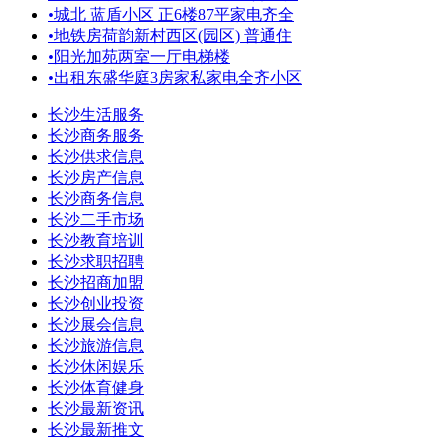
•
城北 蓝盾小区 正6楼87平家电齐全
•
地铁房荷韵新村西区(园区) 普通住
•
阳光加苑两室一厅电梯楼
•
出租东盛华庭3房家私家电全齐小区
长沙生活服务
长沙商务服务
长沙供求信息
长沙房产信息
长沙商务信息
长沙二手市场
长沙教育培训
长沙求职招聘
长沙招商加盟
长沙创业投资
长沙展会信息
长沙旅游信息
长沙休闲娱乐
长沙体育健身
长沙最新资讯
长沙最新推文