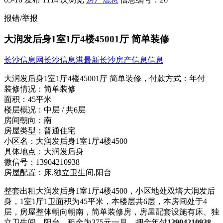
报错/举报
大润发后身1室1厅4楼45001厅 简单装修
长沙信息网
长沙信息港
最新长沙房产信息信息
大润发后身1室1厅4楼45001厅 简单装修，
付款方式：
年付
装修情况：
简单装修
面积：
45平米
楼层概况：
中层 / 共6层
房间朝向：
南
房屋类型：
普通住宅
小区名：
大润发后身1室1厅4楼4500
具体地点：
大润发后身
微信号：
13904210938
房屋配置：
床,独立卫生间,阳台
整套出租大润发后身1室1厅4楼4500，小区地处双塔大润发后
身，1室1厅1卫面积为45平米，本楼层共6层，本房间处于4
层，房屋整体朝向朝南，简单装修房，房屋配套设施有床、独
立卫生间、阳台，租金为375元一月，押金年付
13904210938