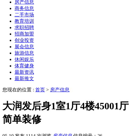
房产信息
商务信息
二手市场
教育培训
求职招聘
招商加盟
创业投资
展会信息
旅游信息
休闲娱乐
体育健身
最新资讯
最新推文
您现在的位置 :
首页
>
房产信息
大润发后身1室1厅4楼45001厅
简单装修
05-10 发布
1114 次浏览
房产信息
信息编号：26