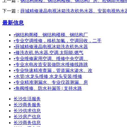
上一篇：
钢结构阁楼、钢结构楼梯、钢结构厂房、轻钢阳光棚
下一篇：
薛城精修液晶电视冰箱洗衣机热水器。安装电视热水
最新信息
•
钢结构阁楼、钢结构楼梯、钢结构厂
•
专业空调维修，移机加氟，空调回收，二手
•
薛城精修液晶电视冰箱洗衣机热水器
•
修洗衣机.热水器.空调.太阳能.燃气
•
专业维修家用空调、维修中央空调、
•
专业水电改造安装做防水维修线路跳
•
专业快速精准查漏，管道漏水渗水、改
•
水管/水龙头维修 水龙头安装/维修
•
专业精准测漏水、专业仪器测漏、房
•
角阀维修、防水补漏等 | 支持水路
长沙生活服务
长沙商务服务
长沙供求信息
长沙房产信息
长沙商务信息