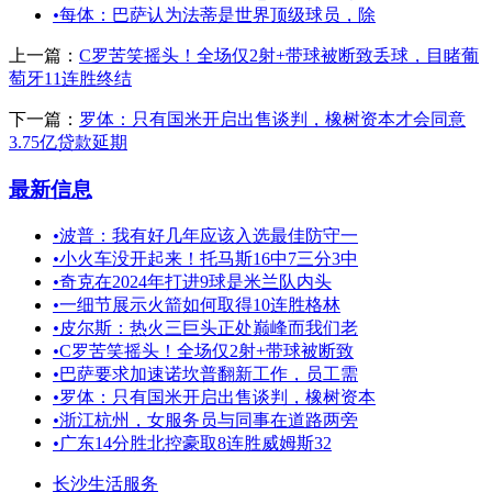
•
每体：巴萨认为法蒂是世界顶级球员，除
上一篇：
C罗苦笑摇头！全场仅2射+带球被断致丢球，目睹葡
萄牙11连胜终结
下一篇：
罗体：只有国米开启出售谈判，橡树资本才会同意
3.75亿贷款延期
最新信息
•
波普：我有好几年应该入选最佳防守一
•
小火车没开起来！托马斯16中7三分3中
•
奇克在2024年打进9球是米兰队内头
•
一细节展示火箭如何取得10连胜格林
•
皮尔斯：热火三巨头正处巅峰而我们老
•
C罗苦笑摇头！全场仅2射+带球被断致
•
巴萨要求加速诺坎普翻新工作，员工需
•
罗体：只有国米开启出售谈判，橡树资本
•
浙江杭州，女服务员与同事在道路两旁
•
广东14分胜北控豪取8连胜威姆斯32
长沙生活服务