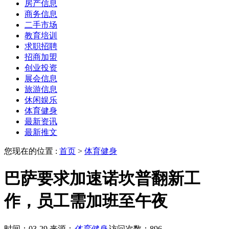
房产信息
商务信息
二手市场
教育培训
求职招聘
招商加盟
创业投资
展会信息
旅游信息
休闲娱乐
体育健身
最新资讯
最新推文
您现在的位置 :
首页
>
体育健身
巴萨要求加速诺坎普翻新工
作，员工需加班至午夜
时间：03-29
来源：
体育健身
访问次数：896