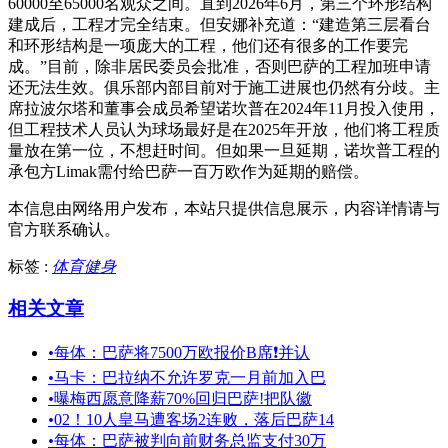
60000至65000名观众之间。直到2026年6月，第三个环形结构
建成后，工程才完全结束。但安娜补充道：“建造第三层看台
和环形结构是一项庞大的工程，他们还有很多的工作要完
成。”目前，除非居民委员会批准，否则巴萨的工程加班申请
还无法生效。俱乐部内部目前对于施工进展也仍然有分歧。主
席拉波尔塔和董事会成员希望诺坎普在2024年11月投入使用，
但工程技术人员认为球场最好是在2025年开放，他们将工程质
量放在第一位，不想赶时间。但如果一旦延期，诺坎普工程的
承包方Limak需付给巴萨一百万欧作为延期的赔偿。
本信息由网络用户发布，
本站只提供信息展示，内容详情请与
官方联系确认。
标签 :
体育健身
相关文章
•
每体：巴萨将7500万欧报价B席❗并认
•
马卡：巴拉纳不允许罗克一月前加入巴
•
曝梅西愿意降薪70%回归巴萨!把队徽
•
02！10人皇马遭客场2连败，落后巴萨14
•
每体：巴萨被判向前财务总监支付30万