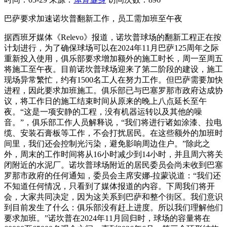
巴萨要求加速诺坎普翻新工作，员工需加班至午夜
据西班牙媒体《Relevo》报道，诺坎普球场的翻新工程正在按
计划进行，为了确保球场可以在2024年11月巴萨125周年之际
重新投入使用，俱乐部要求增加额外的施工时长，周一至周五
将施工至午夜。目前诺坎普球场迎来了第二阶段的建设，施工
现场异常繁忙，约有1500名工人在努力工作。但巴萨需要加快
进程，因此要求加班施工。俱乐部已与巴塞罗那市政府达成协
议，将工作日的施工结束时间从原来的晚上八点延长至午
夜。“这是一项安静的工程，没有机器运转以及其他的噪
音。”，俱乐部工作人员解释说，“我们将进行诸如涂漆、拉电
缆、安装石膏板等工作，不会打扰居民。在这些额外的加班时
间里，我们还会控制光污染，避免影响周边住户。”除此之
外，周末的工作时间将从16小时减少到14小时，并且周六将关
闭附近的水泥厂。诺坎普球场附近的居民委员会尚未收到巴塞
罗那市政府的任何通知，委员会主席安娜-拉蒙说道：“我们还
不知道任何情况，只看到了媒体报道的内容。下周我们将开
会，大家共同决定，因为这关系到巴萨和整个街区。我们意识
到目前发生了什么：俱乐部没有赶上进度。所以我们理解他们
要求加班。”诺坎普在2024年11月回归时，球场的容量将在