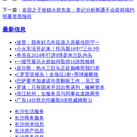
下一篇：
名宿之子坐稳火箭先发：美记分析斯通不会提前续约
明夏资质报价
最新信息
•
波普：我有好几年应该入选最佳防守一
•
小火车没开起来！托马斯16中7三分3中
•
奇克在2024年打进9球是米兰队内头
•
一细节展示火箭如何取得10连胜格林
•
皮尔斯：热火三巨头正处巅峰而我们老
•
C罗苦笑摇头！全场仅2射+带球被断致
•
巴萨要求加速诺坎普翻新工作，员工需
•
罗体：只有国米开启出售谈判，橡树资本
•
浙江杭州，女服务员与同事在道路两旁
•
广东14分胜北控豪取8连胜威姆斯32
长沙生活服务
长沙商务服务
长沙供求信息
长沙房产信息