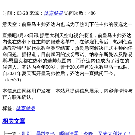
时间：03-28
来源：
体育健身
访问次数：486
意天空：前皇马主帅齐达内也成为了热刺下任主帅的候选之一
直播吧3月28日讯 据意大利天空电视台报道，前皇马主帅齐达
内也在热刺下任主帅的候选名单中。在解雇孔蒂后，热刺任命
助教斯特里尼代执教至赛季结束，热刺急需解决正式主帅的任
命问题。据报道，目前赋闲的波切蒂诺、纳格尔斯曼以及路易
斯-恩里克都在热刺的选帅范围内，而齐达内也成为了潜在的
候选人。齐达内今年50岁，曾于2016年首次执教皇马一线队。
自2021年夏天离开皇马帅位后，齐达内一直赋闲至今。
（key39）
本信息由网络用户发布，
本站只提供信息展示，内容详情请与
官方联系确认。
标签 :
体育健身
相关文章
上一篇：
刚刚，暴跌99%，瞬间清零！今晚，又来大利好了！