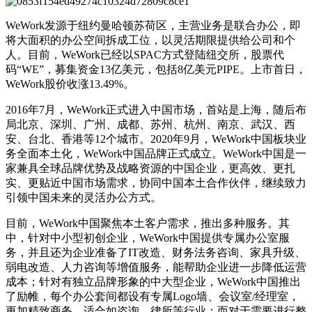
WeWork发源于纽约曼哈顿苏荷区，主营业务是联合办公，即
将大面积的办公空间拆成工位，以灵活期限提供给公司和个
人。目前，WeWork已经以SPAC方式登陆纽交所，股票代
码“WE”，募集资金13亿美元，包括8亿美元PIPE。上市首日，
WeWork股价收涨13.49%。
2016年7月，WeWork正式进入中国市场，首站是上海，随后布
局北京、深圳、广州、成都、苏州、杭州、南京、武汉、西
安、台北、香港等12个城市。2020年9月，WeWork中国板块业
务全面本土化，WeWork中国品牌正式成立。WeWork中国是一
家兼具全球品牌优势及战略资源的中国企业，更高效、更扎
实、更贴近中国市场需求，协同中国本土合作伙伴，继续致力
引领中国未来的灵活办公方式。
目前，WeWork中国聚焦本土客户需求，推出多种服务。其
中，针对中小型初创企业，WeWork中国提供专属办公室服
务，并且还为企业准备了IT改造、财务法务咨询、家具升级、
弱电改造、人力咨询等增值服务，能帮助企业进一步降低运营
成本；针对有独立品牌形象的中大型企业，WeWork中国推出
了励帷，每个办公套间都设有专属Logo墙、会议室/经理室，
更加精致商务，适合如咨询、律所等行业；而对于需要进行整