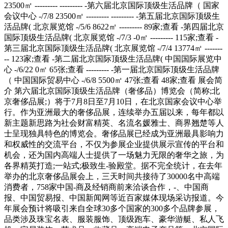
23500㎡ --------- --------- -第六届北京国际顶级生活品牌（ 国家
会议中心 -/7/8 23500㎡ --------- --------- -第五届北京国际顶级生
活品牌( 北京展览馆 -/5/6 8622㎡ --------- 89家;查看 -第四届北京
国际顶级生活品牌( 北京展览馆 -/7/3 -0㎡ --------- 115家;查看 -
第三届北京国际顶级生活品牌( 北京展览馆 -/7/4 13774㎡ -------
-- 123家;查看 -第二届北京国际顶级生活品牌( 中国国际展览中
心 -/6/22 0㎡ 65张;查看 --------- -第一届北京国际顶级生活品牌
（ 中国国际贸易中心 -/6/8 5500㎡ 47张;查看 48家;查看 展会简
介 第六届北京国际顶级生活品牌（奢侈品）博览会（简称;北
京奢侈品展;）将于7月8日至7月10日，在北京国家会议中心举
行。作为亚洲最大的奢侈品展，连续举办五届以来，每年都以
新主题新思路为社会财富精英、名流名媛雅士、商界翘楚等人
士呈现独具特色的博览会。奢侈品展已经成为亚洲最具影响力
和权威性的交流平台，不仅为参展企业提供展示宣传的平台和
机会，还为国内高端人士提供了一场魅力无限的奢华之旅，为
各界精英打造;一站式;极致生-验殿堂。据不完全统计，在去年
举办的北京奢侈品展会上，三天时间共接待了30000名中高端
消费者，758家中国-商及经销商前来洽谈合作，-、中国商
报、中国贸易报、中国新闻网等近百家媒体现场采访报道。今
年展会预计将吸引来自全球30多个国家的300多个品牌参展，
品类涉及珠宝名表、服装服饰、顶级跑车、豪华游艇、私人飞