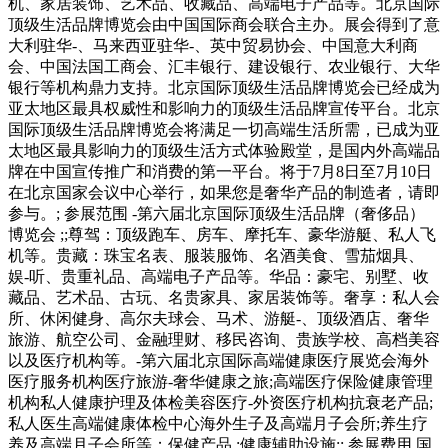
机、家居装饰、艺术品、收藏品、高端电子产品等。北京国际
顶级生活品牌博览会由中国国际商会联合主办。展会得到了意
大利驻华-、马来西亚驻华-、英中贸易协会、中国意大利商
会、中国法国工商会、汇丰银行、建设银行、农业银行、大华
银行等机构鼎力支持。北京国际顶级生活品牌博览会已经成为
亚太地区最具权威性和影响力的顶级生活品牌宣传平台。北京
国际顶级生活品牌博览会将满足一切高端生活所需，已成为亚
太地区最具影响力的顶级生活方式体验殿堂，是国内外高端品
牌在中国宣传推广和消费的第一平台。将于7月8日至7月10日
在北京国家会议中心举行，如果您是奢华产品的制造者，请即
参与。; 参展范围 -第六届北京国际顶级生活品牌（奢侈品）
博览会 ;;尊驾：顶级跑车、房车、摩托车、豪华游艇、私人飞
机等。贵藏：珠宝名表、服装服饰、名酒美食、雪茄烟具、
娱-听、贵重礼品、高端电子产品等。华品：豪宅、别墅、收
藏品、艺术品、古玩、名贵家具、家居装饰等。奢享：私人会
所、休闲健身、高尔夫球会、马术、游艇-、顶级酒店、奢华
旅游、航空公司、金融理财、移民咨询、贵族学校、高档美容
以及医疗机构等。-第六届北京国际高端健康医疗展览会海外
医疗服务机构医疗旅游-奢华健康之旅;高端医疗保险健康管理
机构私人健康护理及体检美容医疗-外资医疗机构抗衰老产品;
私人医生高端健康体检中心海外生子及高端月子会所;养生疗
养及高端月子会所等；保健产品 ;健康辅助设施;; 参展费用 国