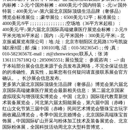
内标摊：2-元/个国外标摊：4000美元/个国内特装：-元/㎡国外
特装：400美元/㎡-第六届北京国际顶级生活品牌（奢侈品）
博览会标准展位：;豪华展位：6500美元/12平；标准展位：
4000美元/9平 ; ; ; ; ; ; ; ; ; ; ; ; ; ; ; ;空场地（36平方米起租）：
400美元/平;-第六届北京国际高端健康医疗展览会标摊：2-元/9
平米光地36平米起：国内：-元/平米国外：300美元/平米; - 北
京振威展览有限公司：地 ;址：北京市朝阳区北苑路170号凯旋
城E座8层 ; 邮 ;编：100101电 ;话：010-58236545 ; ; 传 ;真：
010-58236567E-mail：zt@zhenweiexpo;联系人：张 涛
13611176718Q Q : 2850965551; 展位预定： 参观咨询： --> 由
于本站部分展会信息来源于会员发布及网络，不完全保证信息
的的准确性、真实性，如果您有任何疑问请直接联系展会官方
确认。 。长沙展会信息发布。
更多第六届北京国际顶级生活品牌（奢侈品）博览会第六届北
京国际高端健康医疗展览会最新相关信息： 第二届北京国家
虚拟现实与增强现实博览会，中国（北京）国际现代教育新技
术装备展览会，河北第六届太阳能展会，第六届中国（赤峰）
红山文化节第三届中国（赤峰）民间艺术博览会暨珠宝古玩字
画收藏品博览会，冬季中国北京婚博会，北京国际高端珠宝首
饰展，中国国际矿山开采与粉体加工技术及装备展览会、北京
国际粉体展，全国科技活动周北京大型科普博览，