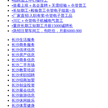
•
招聘加工中心操作工
•
坐着上班＋名企直聘＋无需经验＋仓管普工
•
长短期工+检验普工仓管电子组装+当
•
厂家直招|入职有奖|仓管电子普工品
•
川汇＋仓管电子机械电气普工
•
重庆长期工短期工月薪15000诚聘长
•
急招注塑车间工，包吃住，月薪6000-900
长沙生活服务
长沙商务服务
长沙供求信息
长沙房产信息
长沙商务信息
长沙二手市场
长沙教育培训
长沙求职招聘
长沙招商加盟
长沙创业投资
长沙展会信息
长沙旅游信息
长沙休闲娱乐
长沙体育健身