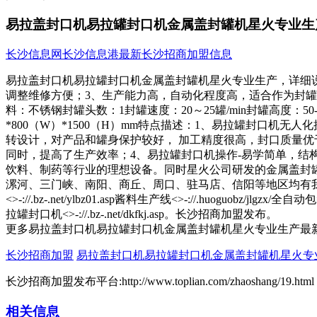
易拉盖封口机易拉罐封口机金属盖封罐机星火专业生
长沙信息网
长沙信息港
最新长沙招商加盟信息
易拉盖封口机易拉罐封口机金属盖封罐机星火专业生产，详细
调整维修方便；3、生产能力高，自动化程度高，适合作为封罐生
料：不锈钢封罐头数：1封罐速度：20～25罐/min封罐高度：50-2
*800（W）*1500（H）mm特点描述：1、易拉罐封口
转设计，对产品和罐身保护较好， 加工精度很高，封口质量优
同时，提高了生产效率；4、易拉罐封口机操作-易学简单，结
饮料、制药等行业的理想设备。同时星火公司研发的金属盖封
漯河、三门峡、南阳、商丘、周口、驻马店、信阳等地区均有我公司的销售
<>-://.bz-.net/ylbz01.asp酱料生产线<>-://.huoguobz/jlgzx/全自
拉罐封口机<>-://.bz-.net/dkfkj.asp。长沙招商加盟发布。
更多易拉盖封口机易拉罐封口机金属盖封罐机星火专业生产最
长沙招商加盟
易拉盖封口机易拉罐封口机金属盖封罐机星火专
长沙招商加盟发布平台:http://www.toplian.com/zhaoshang/19.html
相关信息