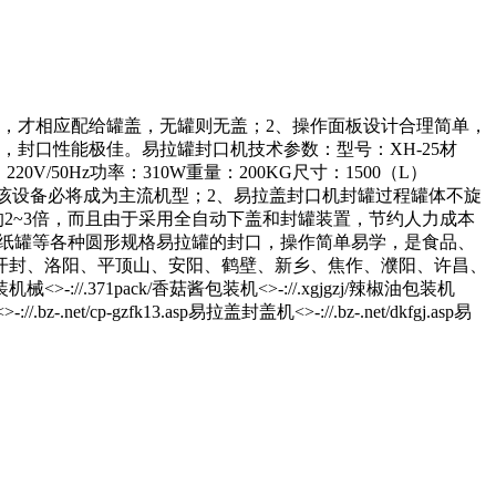
，才相应配给罐盖，无罐则无盖；2、操作面板设计合理简单，
，封口性能极佳。易拉罐封口机技术参数：型号：XH-25材
V/50Hz功率：310W重量：200KG尺寸：1500（L）
势，该设备必将成为主流机型；2、易拉盖封口机封罐过程罐体不旋
2~3倍，而且由于采用全自动下盖和封罐装置，节约人力成本
、纸罐等各种圆形规格易拉罐的封口，操作简单易学，是食品、
开封、洛阳、平顶山、安阳、鹤壁、新乡、焦作、濮阳、许昌、
1pack/香菇酱包装机<>-://.xgjgzj/辣椒油包装机
.bz-.net/cp-gzfk13.asp易拉盖封盖机<>-://.bz-.net/dkfgj.asp易