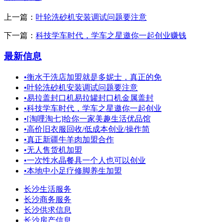
上一篇：
叶轮洗砂机安装调试问题要注意
下一篇：
科技学车时代，学车之星邀你一起创业赚钱
最新信息
•
衡水干洗店加盟就是多妮士，真正的免
•
叶轮洗砂机安装调试问题要注意
•
易拉盖封口机易拉罐封口机金属盖封
•
科技学车时代，学车之星邀你一起创业
•
[淘哩淘七]给你一家美趣生活优品馆
•
高价旧衣服回收/低成本创业/操作简
•
真正新疆牛羊肉加盟合作
•
无人售货机加盟
•
一次性水晶餐具一个人也可以创业
•
本地中小足疗修脚养生加盟
长沙生活服务
长沙商务服务
长沙供求信息
长沙房产信息