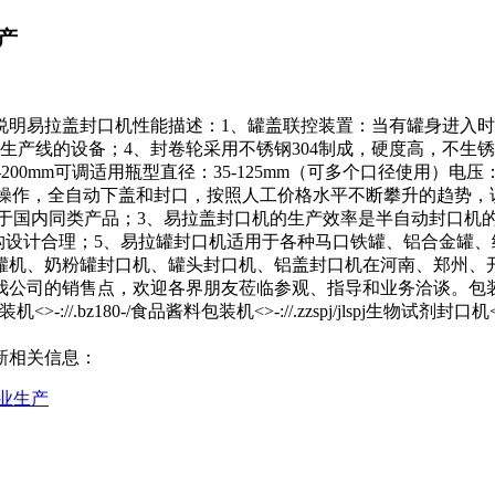
产
说明易拉盖封口机性能描述：1、罐盖联控装置：当有罐身进入时
产线的设备；4、封卷轮采用不锈钢304制成，硬度高，不生锈
00mm可调适用瓶型直径：35-125mm（可多个口径使用）电压：220
机无人化操作，全自动下盖和封口，按照人工价格水平不断攀升的趋
于国内同类产品；3、易拉盖封口机的生产效率是半自动封口机的
构设计合理；5、易拉罐封口机适用于各种马口铁罐、铝合金罐
罐机、奶粉罐封口机、罐头封口机、铝盖封口机在河南、郑州、
点，欢迎各界朋友莅临参观、指导和业务洽谈。包装机械<>-://.37
动包装机<>-://.bz180-/食品酱料包装机<>-://.zzspj/jlspj生物试剂封口机<>-://
新相关信息：
业生产