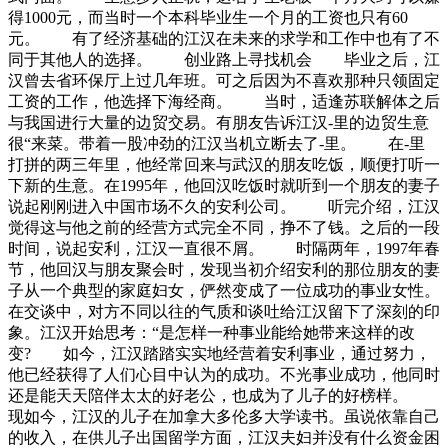
得1000元，而当时一个本科毕业生一个月的工资也只有60
元。 有了经济基础的江汉在未来的求学和工作中也有了不
同于其他人的选择。 创业路上寻找机会 毕业之后，江
汉曾去省环保厅上过几年班。可之后因为不喜欢那种只领固定
工资的工作，他选择下海经商。 当时，适逢苏联解体之后
与我国进行大量的边贸交易。有朋友告诉江汉-里的边贸生意
很“来菜。带着一股冲劲的江汉当机立断去了-里。 在-里
打拼的两三年里，他经常回来与武汉的朋友吃饭，顺便打听一
下新的生意。在1995年，他回汉吃饭时就听到一个朋友的妻子
说起刚刚进入中国市场不久的安利公司。 听完介绍，江汉
觉得这与他之前的经营方式完全不同，挣不了钱。之后的一段
时间，说起安利，江汉一直很不屑。 时隔两年，1997年春
节，他回汉与朋友聚会时，发现当初介绍安利的那位朋友的妻
子从一个典型的家庭妇女，俨然变成了一位成功的事业女性。
在交谈中，对方不同以往的气质和谈吐给江汉留下了深刻的印
象。江汉开始思考：“是怎样一种事业能给她带来这样的改
变? 如今，江汉踏踏实实地经营着安利事业，通过努力，
他已经获得了人们心目中认为的成功。不光事业成功，他同时
还是能天天陪伴太太的好老公，也成为了儿子的好榜样。
现如今，江汉的儿子在加拿大多伦多大学读书。虽说依靠自己
的收入，在供儿子出国留学方面，江汉夫妇并没有什么资金困