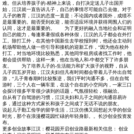
难。但从培养孩子的-精神上来说，自打决定送儿子出国开
始，江汉就一直告诉儿子，自己的事情尽可能自己去做。对于
儿子的教育，江汉的态度一直是：不论国内或者国外，成绩不
是最重要的。能否受到欢迎，能否适应环境并获得周围人们的
认同，这才是最重要的。 为了更好的融入当地社会和证明
自己的能力，每逢寒暑假或各种休假，江汉的儿子都会在外打
工。除打工外，在其他中国新生去学校报到时，他还会主动到
机场帮助他人做一些引导和接机的迎新工作，“因为他在校外
打工，对当地环境比较熟悉，其他同学租房或者找工作时，他
都会提供帮助，这样一来，他在当地人和-中都交下了许多朋
友。 为了培养儿子的-生活能力和扩大孩子的视野，自从
儿子四五岁开始，江汉夫妇但凡有时间都会带着儿子外出自驾
游，“儿子青春期时比较叛逆，我们平时沟通不多，但在自驾
游时，三个人在一辆车里，在这个自在的小空间内，一家三口
会探讨很多平常很少谈到的话题，气氛很轻松，很融洽。
自从有了自驾游的习惯，江汉夫妇和儿子之间的沟通容易许
多，通过这种方式家长和孩子之间成了无话不说的朋友。
说起儿子勤工俭学的留学生活，江汉仿佛又回想起大学的创业
时光，那个在浪漫樱花园忙碌的年轻身影。。长沙创业投资发
布。
更多创业故事江汉：樱花园开启创业路最新相关信息： 创业