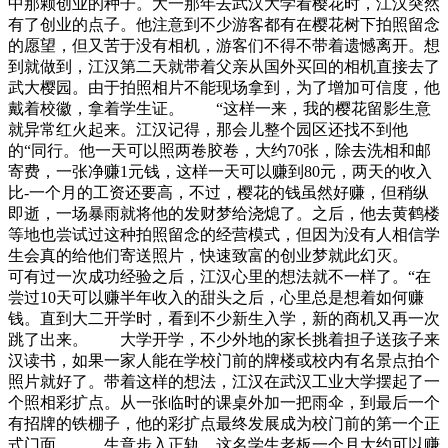
中那颗创业的种子。大一那年去武汉大学看樱花时，江汉突然
有了创业的点子。他注意到不少游客都有在樱花树下拍照留念
的愿望，但又苦于没有相机，游客们不得不带着遗憾离开。想
到就做到，江汉第二天就带着父亲从国外买回的相机直接去了
武大樱园。由于拍照相片不能现场拿到，为了增加可信度，他
戴着校徽，拿着学生证。 “这样一来，我的樱花留影生意
就异常红火起来。江汉记得，那会儿整个园区还找不到他
的“同行。他一天可以照两卷胶卷，大约70张，除去洗相和邮
寄费，一张净赚1元钱，这样一天可以赚到80元，两天的收入
比-一个月的工资还要高，不过，樱花的钱虽然好赚，但稍纵
即逝，一场暴雨就将他的发财梦给浇熄了。之后，他去黄鹤楼
等地也尝试过这种拍照留念的经营模式，但因为没有人相信学
生会真的给他们寄送照片，快速致富的创业梦就此幻灭。
可有过一次成功经验之后，江汉心里的想法就不一样了。“在
尝过10天可以赚半年收入的甜头之后，心里总是想着如何赚
钱。直到大二开学时，看到不少新生入学，新的商机又再一次
跳了出来。 大学开学，不少外地的家长挑着担子送孩子来
汉读书，如果一家人能在学校门前的牌楼或校内有名景点拍个
照片就好了。带着这样的想法，江汉在武汉工业大学摆起了一
个照相彩扩点。从一张临时的课桌外加一把雨伞，到最后一个
有招牌的铁棚子，他的彩扩点最终发展成为校门前的第一个正
式门面。 生意步入正轨，这名学生老板一个月大约可以赚