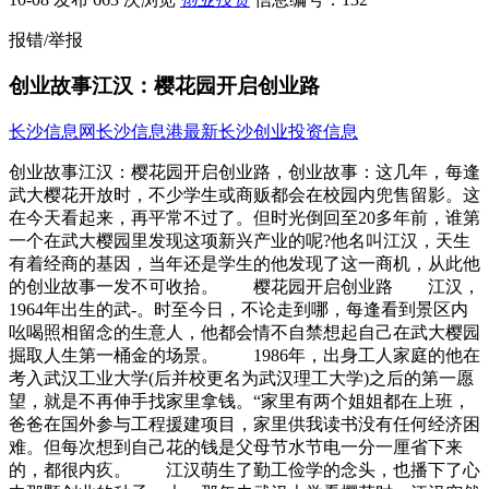
报错/举报
创业故事江汉：樱花园开启创业路
长沙信息网
长沙信息港
最新长沙创业投资信息
创业故事江汉：樱花园开启创业路，创业故事：这几年，每逢
武大樱花开放时，不少学生或商贩都会在校园内兜售留影。这
在今天看起来，再平常不过了。但时光倒回至20多年前，谁第
一个在武大樱园里发现这项新兴产业的呢?他名叫江汉，天生
有着经商的基因，当年还是学生的他发现了这一商机，从此他
的创业故事一发不可收拾。 樱花园开启创业路 江汉，
1964年出生的武-。时至今日，不论走到哪，每逢看到景区内
吆喝照相留念的生意人，他都会情不自禁想起自己在武大樱园
掘取人生第一桶金的场景。 1986年，出身工人家庭的他在
考入武汉工业大学(后并校更名为武汉理工大学)之后的第一愿
望，就是不再伸手找家里拿钱。“家里有两个姐姐都在上班，
爸爸在国外参与工程援建项目，家里供我读书没有任何经济困
难。但每次想到自己花的钱是父母节水节电一分一厘省下来
的，都很内疚。 江汉萌生了勤工俭学的念头，也播下了心