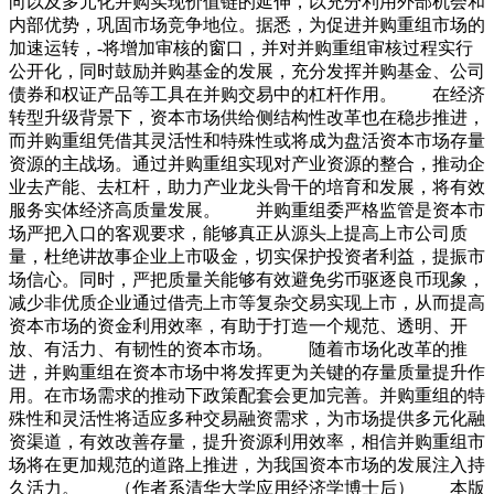
向以及多元化并购实现价值链的延伸，以充分利用外部机会和
内部优势，巩固市场竞争地位。据悉，为促进并购重组市场的
加速运转，-将增加审核的窗口，并对并购重组审核过程实行
公开化，同时鼓励并购基金的发展，充分发挥并购基金、公司
债券和权证产品等工具在并购交易中的杠杆作用。 在经济
转型升级背景下，资本市场供给侧结构性改革也在稳步推进，
而并购重组凭借其灵活性和特殊性或将成为盘活资本市场存量
资源的主战场。通过并购重组实现对产业资源的整合，推动企
业去产能、去杠杆，助力产业龙头骨干的培育和发展，将有效
服务实体经济高质量发展。 并购重组委严格监管是资本市
场严把入口的客观要求，能够真正从源头上提高上市公司质
量，杜绝讲故事企业上市吸金，切实保护投资者利益，提振市
场信心。同时，严把质量关能够有效避免劣币驱逐良币现象，
减少非优质企业通过借壳上市等复杂交易实现上市，从而提高
资本市场的资金利用效率，有助于打造一个规范、透明、开
放、有活力、有韧性的资本市场。 随着市场化改革的推
进，并购重组在资本市场中将发挥更为关键的存量质量提升作
用。在市场需求的推动下政策配套会更加完善。并购重组的特
殊性和灵活性将适应多种交易融资需求，为市场提供多元化融
资渠道，有效改善存量，提升资源利用效率，相信并购重组市
场将在更加规范的道路上推进，为我国资本市场的发展注入持
久活力。 （作者系清华大学应用经济学博士后） 本版