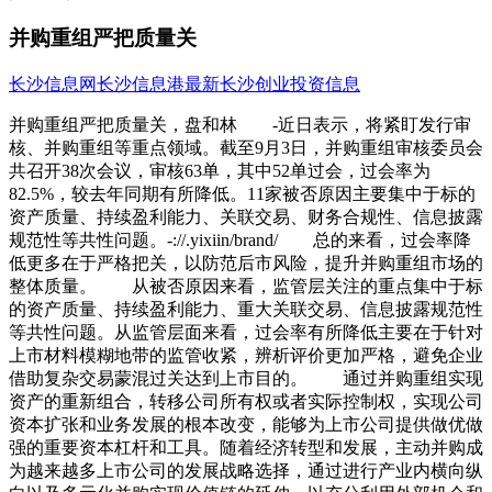
并购重组严把质量关
长沙信息网
长沙信息港
最新长沙创业投资信息
并购重组严把质量关，盘和林 -近日表示，将紧盯发行审
核、并购重组等重点领域。截至9月3日，并购重组审核委员会
共召开38次会议，审核63单，其中52单过会，过会率为
82.5%，较去年同期有所降低。11家被否原因主要集中于标的
资产质量、持续盈利能力、关联交易、财务合规性、信息披露
规范性等共性问题。-://.yixiin/brand/ 总的来看，过会率降
低更多在于严格把关，以防范后市风险，提升并购重组市场的
整体质量。 从被否原因来看，监管层关注的重点集中于标
的资产质量、持续盈利能力、重大关联交易、信息披露规范性
等共性问题。从监管层面来看，过会率有所降低主要在于针对
上市材料模糊地带的监管收紧，辨析评价更加严格，避免企业
借助复杂交易蒙混过关达到上市目的。 通过并购重组实现
资产的重新组合，转移公司所有权或者实际控制权，实现公司
资本扩张和业务发展的根本改变，能够为上市公司提供做优做
强的重要资本杠杆和工具。随着经济转型和发展，主动并购成
为越来越多上市公司的发展战略选择，通过进行产业内横向纵