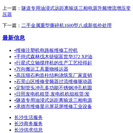
上一篇：
隧道专用油浸式远距离输送三相电源升频增流增压变
压器
下一篇：
二手金属重型撕碎机1600型八成新低价处理
最新信息
•
维修注塑机电路板维修工控机
•
手持式森林伐木链锯富世华372 XP油
•
行星式立轴搅拌机的生产工艺经得起
•
万向搬运工具重物移运器
•
高压细石构造柱结构浇筑泵厂家直销
•
石景山区维修变频器过流维修驱动器
•
定制管头冲孔多功能不锈钢冲孔机圆
•
日照发电机租赁,发电机机组租赁/发
•
隧道专用油浸式远距离输送三相电源
•
承德市维修显示屏花屏维修工业设备
长沙生活服务
长沙商务服务
长沙供求信息