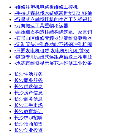
•
维修注塑机电路板维修工控机
•
手持式森林伐木链锯富世华372 XP油
•
行星式立轴搅拌机的生产工艺经得起
•
万向搬运工具重物移运器
•
高压细石构造柱结构浇筑泵厂家直销
•
石景山区维修变频器过流维修驱动器
•
定制管头冲孔多功能不锈钢冲孔机圆
•
日照发电机租赁,发电机机组租赁/发
•
隧道专用油浸式远距离输送三相电源
•
承德市维修显示屏花屏维修工业设备
长沙生活服务
长沙商务服务
长沙供求信息
长沙房产信息
长沙商务信息
长沙二手市场
长沙教育培训
长沙求职招聘
长沙招商加盟
长沙创业投资