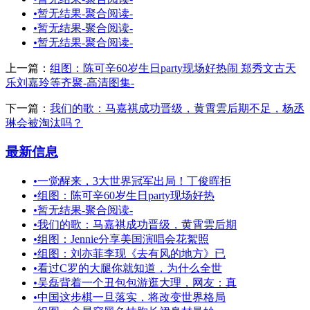
•
暂无结果-聚合阅读-
•
暂无结果-聚合阅读-
•
暂无结果-聚合阅读-
上一篇：
组图：陈可辛60岁生日party现场好热闹 郑秀文古天
乐刘嘉玲等齐聚-高清图集-
下一篇：
我们的歌：马嘉祺成功晋级，黄霄雲后期不足，杨丞
琳会被淘汰吗？
最新信息
•
一觉醒来，3大世界冠军出局！丁俊晖拒
•
组图：陈可辛60岁生日party现场好热
•
暂无结果-聚合阅读-
•
我们的歌：马嘉祺成功晋级，黄霄雲后期
•
组图：Jennie分享美国演唱会花絮照
•
组图：刘亦菲李现《去有风的地方》已
•
看过C罗的大腿你就知道，为什么全世
•
吴磊背着一个丑包包游逛大理，网友：真
•
中国这步棋一旦落实，将改变世界格局