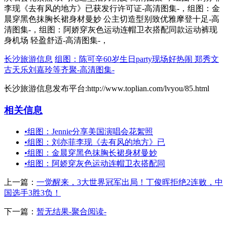
李现《去有风的地方》已获发行许可证-高清图集-，组图：金
晨穿黑色抹胸长裙身材曼妙 公主切造型别致优雅摩登十足-高
清图集-，组图：阿娇穿灰色运动连帽卫衣搭配同款运动裤现
身机场 轻盈舒适-高清图集-，
长沙旅游信息
组图：陈可辛60岁生日party现场好热闹 郑秀文
古天乐刘嘉玲等齐聚-高清图集-
长沙旅游信息发布平台:http://www.toplian.com/lvyou/85.html
相关信息
•
组图：Jennie分享美国演唱会花絮照
•
组图：刘亦菲李现《去有风的地方》已
•
组图：金晨穿黑色抹胸长裙身材曼妙
•
组图：阿娇穿灰色运动连帽卫衣搭配同
上一篇：
一觉醒来，3大世界冠军出局！丁俊晖拒绝2连败，中
国选手3胜3负！
下一篇：
暂无结果-聚合阅读-