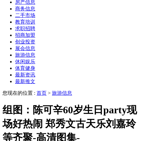
房产信息
商务信息
二手市场
教育培训
求职招聘
招商加盟
创业投资
展会信息
旅游信息
休闲娱乐
体育健身
最新资讯
最新推文
您现在的位置 :
首页
>
旅游信息
组图：陈可辛60岁生日party现
场好热闹 郑秀文古天乐刘嘉玲
等齐聚-高清图集-