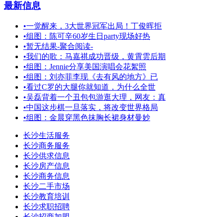
最新信息
•
一觉醒来，3大世界冠军出局！丁俊晖拒
•
组图：陈可辛60岁生日party现场好热
•
暂无结果-聚合阅读-
•
我们的歌：马嘉祺成功晋级，黄霄雲后期
•
组图：Jennie分享美国演唱会花絮照
•
组图：刘亦菲李现《去有风的地方》已
•
看过C罗的大腿你就知道，为什么全世
•
吴磊背着一个丑包包游逛大理，网友：真
•
中国这步棋一旦落实，将改变世界格局
•
组图：金晨穿黑色抹胸长裙身材曼妙
长沙生活服务
长沙商务服务
长沙供求信息
长沙房产信息
长沙商务信息
长沙二手市场
长沙教育培训
长沙求职招聘
长沙招商加盟