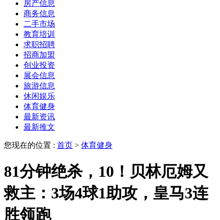
房产信息
商务信息
二手市场
教育培训
求职招聘
招商加盟
创业投资
展会信息
旅游信息
休闲娱乐
体育健身
最新资讯
最新推文
您现在的位置 :
首页
>
体育健身
81分钟绝杀，10！贝林厄姆又
救主：3场4球1助攻，皇马3连
胜领跑