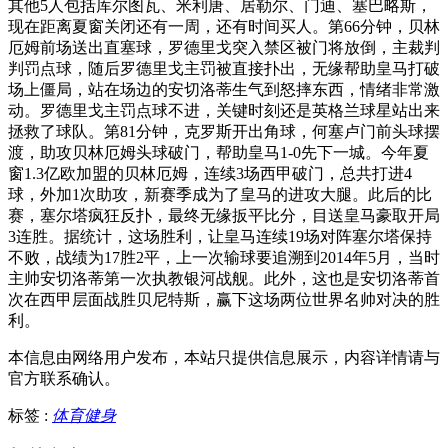
其他5人包括库尔图瓦、米利唐、居勒尔、门迪、塞巴略斯，
现在距离夏窗关闭还有一周，还有时间买人。第66分钟，贝林
厄姆前场送出直塞球，罗德里戈突入禁区被门将放倒，主裁判
判罚点球，随后罗德里戈主罚被直接扑出，无缘帮助皇马打破
场上僵局，站在场边的安切洛蒂生气到怒摔东西，情绪非常激
动。罗德里戈主罚点球不进，关键时刻还是英格兰球星站出来
拯救了球队。第81分钟，克罗斯开出角球，何塞卢门前头球摆
渡，助攻贝林厄姆头球破门，帮助皇马1-0先下一城。今年夏
窗1.3亿欧加盟的贝林厄姆，连续3场西甲破门，总共打进4
球，外加1次助攻，新赛季成为了皇马的进攻大腿。此后的比
赛，塞尔塔疯狂反扑，最终无缘扳平比分，目送皇马豪取开局
3连胜。据统计，这场胜利，让皇马连续19场对阵塞尔塔保持
不败，战绩为17胜2平，上一次输球要追溯到2014年5月，当时
主帅安切洛蒂第一次执教银河战舰。此外，这也是安切洛蒂首
次在西甲层面战胜贝尼特斯，赢下这场两位世界名帅对决的胜
利。
本信息由网络用户发布，
本站只提供信息展示，内容详情请与
官方联系确认。
标签 :
体育健身