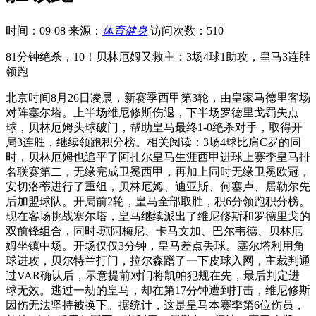
时间：09-08
来源：
体育健身
访问次数：510
81分钟绝杀，10！贝林厄姆又救主：3场4球1助攻，皇马3连胜
领跑
北京时间8月26日凌晨，新赛季西甲第3轮，由皇家马德里客场
对阵塞尔塔。上半场维尼修斯伤退，下半场罗德里戈罚失点
球，贝林厄姆头球破门，帮助皇马最终1-0绝杀对手，取得开
局3连胜，继续领跑积分榜。相关阅读：3场4球比肩C罗的同
时，贝林厄姆也追平了阿扎尔皇马生涯西甲进球上赛季皇马排
名联赛第二，无缘完成卫冕西甲，再加上同时无缘卫冕欧冠，
安切洛蒂进行了重组，贝林厄姆、迪亚斯、何塞卢、居勒尔先
后加盟球队。开局前2轮，皇马全部取胜，积6分领跑积分榜。
现在客场挑战塞尔塔，皇马继续派出了维尼修斯和罗德里戈的
双前锋组合，同时-琼阿梅尼、卡马文加、巴尔韦德、贝林厄
姆坐镇中场。开场仅仅3分钟，皇马差点丢球。塞尔塔利用角
球进攻，贝尔特兰打门，拉尔森蹭了一下皮球入网，主裁判通
过VAR确认后，示意提前对门将凯帕犯规在先，最后判定进
球无效。逃过一劫的皇马，却在第17分钟遭到打击，维尼修斯
因伤无法坚持被换下。据统计，这是皇马本赛季第6位伤员，