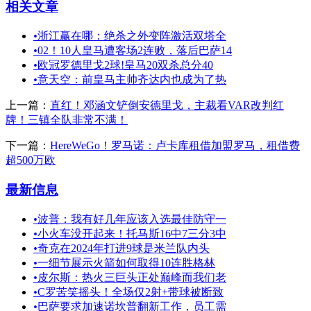
相关文章
•
浙江赢在哪：绝杀之外变阵激活双塔全
•
02！10人皇马遭客场2连败，落后巴萨14
•
欧冠罗德里戈2球!皇马20双杀总分40
•
意天空：前皇马主帅齐达内也成为了热
上一篇：
直红！邓涵文铲倒安德里戈，主裁看VAR改判红
牌！三镇全队非常不满！
下一篇：
HereWeGo！罗马诺：卢卡库租借加盟罗马，租借费
超500万欧
最新信息
•
波普：我有好几年应该入选最佳防守一
•
小火车没开起来！托马斯16中7三分3中
•
奇克在2024年打进9球是米兰队内头
•
一细节展示火箭如何取得10连胜格林
•
皮尔斯：热火三巨头正处巅峰而我们老
•
C罗苦笑摇头！全场仅2射+带球被断致
•
巴萨要求加速诺坎普翻新工作，员工需