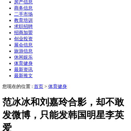
房产信息
商务信息
二手市场
教育培训
求职招聘
招商加盟
创业投资
展会信息
旅游信息
休闲娱乐
体育健身
最新资讯
最新推文
您现在的位置 :
首页
>
体育健身
范冰冰和刘嘉玲合影，却不敢
发微博，只能发韩国明星李英
爱