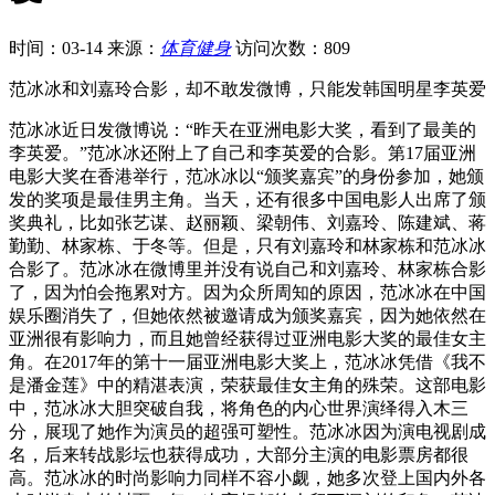
时间：03-14
来源：
体育健身
访问次数：809
范冰冰和刘嘉玲合影，却不敢发微博，只能发韩国明星李英爱
范冰冰近日发微博说：“昨天在亚洲电影大奖，看到了最美的
李英爱。”范冰冰还附上了自己和李英爱的合影。第17届亚洲
电影大奖在香港举行，范冰冰以“颁奖嘉宾”的身份参加，她颁
发的奖项是最佳男主角。当天，还有很多中国电影人出席了颁
奖典礼，比如张艺谋、赵丽颖、梁朝伟、刘嘉玲、陈建斌、蒋
勤勤、林家栋、于冬等。但是，只有刘嘉玲和林家栋和范冰冰
合影了。范冰冰在微博里并没有说自己和刘嘉玲、林家栋合影
了，因为怕会拖累对方。因为众所周知的原因，范冰冰在中国
娱乐圈消失了，但她依然被邀请成为颁奖嘉宾，因为她依然在
亚洲很有影响力，而且她曾经获得过亚洲电影大奖的最佳女主
角。在2017年的第十一届亚洲电影大奖上，范冰冰凭借《我不
是潘金莲》中的精湛表演，荣获最佳女主角的殊荣。这部电影
中，范冰冰大胆突破自我，将角色的内心世界演绎得入木三
分，展现了她作为演员的超强可塑性。范冰冰因为演电视剧成
名，后来转战影坛也获得成功，大部分主演的电影票房都很
高。范冰冰的时尚影响力同样不容小觑，她多次登上国内外各