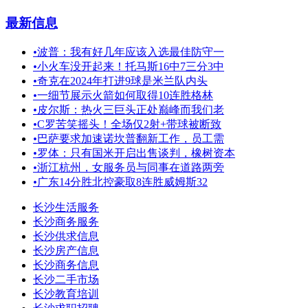
最新信息
•
波普：我有好几年应该入选最佳防守一
•
小火车没开起来！托马斯16中7三分3中
•
奇克在2024年打进9球是米兰队内头
•
一细节展示火箭如何取得10连胜格林
•
皮尔斯：热火三巨头正处巅峰而我们老
•
C罗苦笑摇头！全场仅2射+带球被断致
•
巴萨要求加速诺坎普翻新工作，员工需
•
罗体：只有国米开启出售谈判，橡树资本
•
浙江杭州，女服务员与同事在道路两旁
•
广东14分胜北控豪取8连胜威姆斯32
长沙生活服务
长沙商务服务
长沙供求信息
长沙房产信息
长沙商务信息
长沙二手市场
长沙教育培训