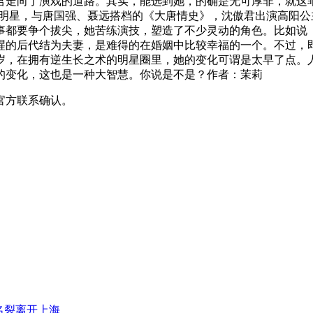
君走向了演戏的道路。其实，能选到她，的确是无可厚非，就这
大明星，与唐国强、聂远搭档的《大唐情史》，沈傲君出演高阳公
事都要争个拔尖，她苦练演技，塑造了不少灵动的角色。比如说
瑆的后代结为夫妻，是难得的在婚姻中比较幸福的一个。不过，
7岁，在拥有逆生长之术的明星圈里，她的变化可谓是太早了点。
的变化，这也是一种大智慧。你说是不是？作者：茉莉
官方联系确认。
名裂离开上海