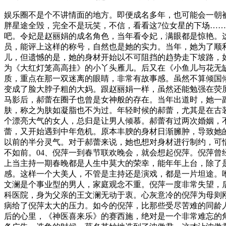
娱乐圈不是个不讲情面的地方。即便成名多年，也可能会一朝
胖星途全毁，完全不是玩笑，不信，看看这7位女星的下场……
吧。令妃是赵丽娟的成名角色，当年看令妃，满眼都是惊艳。
员，能评上这样的称号，自然也是她的实力。当年，她为了顺利
儿，但遗憾的是，她的身材开始以不可阻挡的趋势走下坡路，
为《大红灯笼高高挂》的小丫头雁儿。后又在《小鱼儿与花无
质，重点在那一双迷离的眼睛，非常有故事感。虽然不算倾国
变成了脸大脖子粗的大妈。跟赵丽娟一样，虽然还能勉强在荧
马影后，郝蕾在圈子也曾是女神般的存在。当年出道时，她一
肤，称之为肤如凝脂也不为过。年轻时候的郝蕾，尤其是在古
个漂亮大气的女人，总归是让男人倾慕。郝蕾有过两次婚姻，
蕾，又开始遇到中年危机。原本丰腴的身材日渐臃肿，导致她
以前的半分灵气。对于郝蕾来说，她也想对身材进行制约，可
不如前。04、倪萍一到春节联欢晚会，就会想起倪萍。倪萍曾
上当主持一期春晚都是人生中莫大的荣幸，能年年上台，除了
感。这样一个大美人，不管是主持还是演戏，都是一片坦途。
文澜是个事业型的男人，家庭观念不重。倪萍一度非常失望，
科医院，身为父亲的王文澜无动于衷。心灰意冷的倪萍为母则
病给了倪萍太大的压力。如今的倪萍，比那些受尽苦难的同龄人
后的心里，《神医喜来乐》的赛西施，绝对是一个非常难忘的