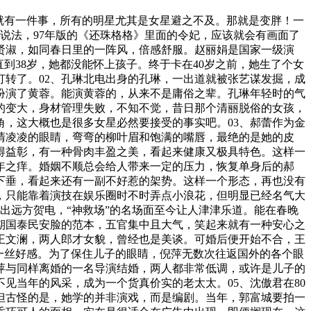
就有一件事，所有的明星尤其是女星避之不及。那就是变胖！一
说法，97年版的《还珠格格》里面的令妃，应该就会有画面了
贤淑，如同春日里的一阵风，倍感舒服。赵丽娟是国家一级演
到38岁，她都没能怀上孩子。终于卡在40岁之前，她生了个女
转了。02、孔琳北电出身的孔琳，一出道就被张艺谋发掘，成
扮演了黄蓉。能演黄蓉的，从来不是庸俗之辈。孔琳年轻时的气
的变大，身材管理失败，不知不觉，昔日那个清丽脱俗的女孩，
，这大概也是很多女星必然要接受的事实吧。03、郝蕾作为金
清凌凌的眼睛，弯弯的柳叶眉和饱满的嘴唇，最绝的是她的皮
得益彰，有一种骨肉丰盈之美，看起来健康又极具特色。这样一
年之痒。婚姻不顺总会给人带来一定的压力，恢复单身后的郝
下垂，看起来还有一副不好惹的架势。这样一个形态，再也没有
，只能靠着演技在娱乐圈时不时弄点小浪花，但明显已经名气大
造出远方贺电，“神救场”的名场面至今让人津津乐道。能在春晚
期国泰民安脸的范本，五官集中且大气，笑起来就有一种安心之
王文澜，两人郎才女貌，曾经也是美谈。可婚后便开始不合，王
一丝好感。为了保住儿子的眼睛，倪萍无数次往返国外的各个眼
萍与同样离婚的一名导演结婚，两人都非常低调，或许是儿子的
见当年的风采，成为一个货真价实的老太太。05、沈傲君在80
但古怪的是，她学的并非演戏，而是编剧。当年，郭富城要拍一