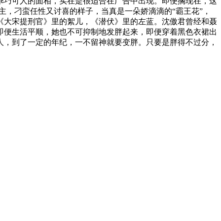
乖巧可人的面相，实在是很适合在广告中出现。即便搁现在，这
主，刁蛮任性又讨喜的样子，当真是一朵娇滴滴的“霸王花”，
《大宋提刑官》里的絮儿，《潜伏》里的左蓝。沈傲君曾经和聂
即便生活平顺，她也不可抑制地发胖起来，即便穿着黑色衣裙出
人，到了一定的年纪，一不留神就要变胖。只要是胖得不过分，