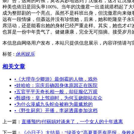
条广告，选角的时候，莫名其妙地选到了沈傲君，这才让沈傲
种美也依旧是回头率100%。当年的沈傲君一出道就搭档起了
成为整部剧的一个亮点。虽然不是科班出身，但沈傲君向来做
远有一段情缘，但聂远并没有珍惜她，后来，她和乾隆皇子永
席活动，还是能看出她的身材已经严重走样。其实，她也才4
也算是一份中年贵气了。健健康康，完全无可指摘。接受岁月
本信息由网络用户发布，
本站只提供信息展示，内容详情请与
标签 :
休闲娱乐
相关文章
•
《大理寺少卿游》最倒霉的人物，戏外
•
娃哈哈：宗庆后确因身体原因正在医院
•
五官平平无奇长相一般，却征服亿万观
•
甄嬛传：皇上驾崩时，为何玉娆能站在众
•
为什么漫威九头蛇会被称为最尴尬的
•
《野生厨房》开播，李诞透露参加这档
上一篇：
直播预约|付丽娟对谈来了，一个女人的十年逃离
下一篇：
《小日子》大结局：“绿茶女”高夏菁恶有恶报，身败