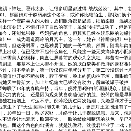
被踢下神坛。忌讳太多，让很多明星都过得“战战兢兢”。其中，
01、赵丽娟对于赵丽娟这个名字，或许你比较陌生，那我们换个
这样一个安静喜人的人物，眉梢眼角都是温柔，细眉柔眼，温婉
出演令妃，不惜打掉了自己的孩子，虽然“令妃”成功了，但是直
如今，还能勉强接一些妈妈的角色，但其实已经在娱乐圈的边缘打
缺》中，成为霸道高冷的月宫主。这一年，她在《神雕侠侣》中
倾城，但这份耐看，也是独属于她的一份气质。然而，随着年龄
屏上出现，但已经撑不起什么角色，只能接一些无关痛痒的小配角
副冰雪美人的模样，简直让屏幕前的观众为之疯狂。郝蕾有一双
装剧里，那基本上让人挪不开眼。她的肤白貌美和微胖的身材相
不过，很不幸的是，第一段仅仅两年就分开了，第二段没逃过七
的颜值也开始不断拉胯，脖子变短，脸上的赘肉往下垮，而眼睑
惜她天生骨架大，加上年纪偏大已经没有动力，所幸破罐子破摔
经蝉联了13年的春晚主持，当年，倪萍用4张白纸诓骗观众，捏
是实力的肯定，还是因为观众就喜欢磕倪萍的脸。倪萍的脸是早
唯独在婚姻上，时运不济。倪萍经历过两次婚姻，头婚是和才子
后来生下了“天生眼病可能失明”的儿子后，更是对王文澜没有了
刚，10年如一日，散尽家财，才终于让儿子摆脱隐患。后来，倪
不遑多让地衰老，脸阔变大，一脸的皱纹和暗沉的肤色，早已不
角色。而这个角色的出演者，就是沈傲君。沈傲君毕业于上戏，