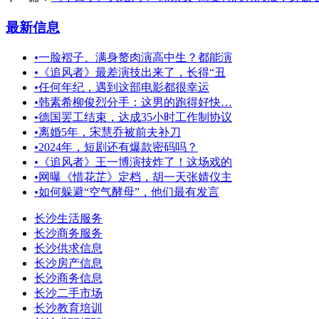
最新信息
•
一脸褶子、满身赘肉演高中生？都能演
•
《追风者》最差演技出来了，长得“丑
•
任何年纪，遇到这部电影都很幸运
•
韩素希柳俊烈分手：这男的跑得好快…
•
德国罢工结束，达成35小时工作制协议
•
离婚5年，宋慧乔被前夫补刀
•
2024年，短剧还有爆款密码吗？
•
《追风者》王一博演技炸了！这场戏的
•
网曝《惜花芷》定档，胡一天张婧仪主
•
如何躲避“空气酵母”，他们最有发言
长沙生活服务
长沙商务服务
长沙供求信息
长沙房产信息
长沙商务信息
长沙二手市场
长沙教育培训