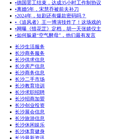
•
德国罢工结束，达成35小时工作制协议
•
离婚5年，宋慧乔被前夫补刀
•
2024年，短剧还有爆款密码吗？
•
《追风者》王一博演技炸了！这场戏的
•
网曝《惜花芷》定档，胡一天张婧仪主
•
如何躲避“空气酵母”，他们最有发言
长沙生活服务
长沙商务服务
长沙供求信息
长沙房产信息
长沙商务信息
长沙二手市场
长沙教育培训
长沙求职招聘
长沙招商加盟
长沙创业投资
长沙展会信息
长沙旅游信息
长沙休闲娱乐
长沙体育健身
长沙最新资讯