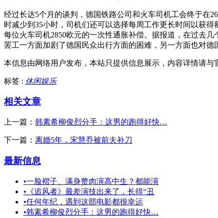
经过长达5个月的谈判，德国铁路公司和火车司机工会终于在2
时减少到35小时，司机们还可以选择每周工作更长时间以获得
每位火车司机2850欧元的一次性通胀补偿。据报道，在过去
罢工一方面加剧了德国民众出行方面的困难，另一方面也对德国
本信息由网络用户发布，
本站只提供信息展示，内容详情请与
标签 :
休闲娱乐
相关文章
上一篇：
韩素希柳俊烈分手：这男的跑得好快…
下一篇：
离婚5年，宋慧乔被前夫补刀
最新信息
•
一脸褶子、满身赘肉演高中生？都能演
•
《追风者》最差演技出来了，长得“丑
•
任何年纪，遇到这部电影都很幸运
•
韩素希柳俊烈分手：这男的跑得好快…