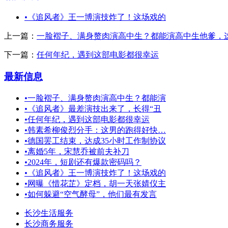
•
《追风者》王一博演技炸了！这场戏的
上一篇：
一脸褶子、满身赘肉演高中生？都能演高中生他爹，
下一篇：
任何年纪，遇到这部电影都很幸运
最新信息
•
一脸褶子、满身赘肉演高中生？都能演
•
《追风者》最差演技出来了，长得“丑
•
任何年纪，遇到这部电影都很幸运
•
韩素希柳俊烈分手：这男的跑得好快…
•
德国罢工结束，达成35小时工作制协议
•
离婚5年，宋慧乔被前夫补刀
•
2024年，短剧还有爆款密码吗？
•
《追风者》王一博演技炸了！这场戏的
•
网曝《惜花芷》定档，胡一天张婧仪主
•
如何躲避“空气酵母”，他们最有发言
长沙生活服务
长沙商务服务