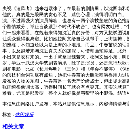
央视《追风者》越来越紧张了，在最新的剧情里，以沈图南和
他的。真的是把股民的贪心不足，赌徒心理，演得明明白白。
演。不过再强大的演员阵容，也总有一两个演技垫底的角色拖后
个剧情减分，举止言谈跟那个时代不吻合”。也有网友吐槽，“
们一起来看看。在魏若来得知沈近真的身份，对方又想试图说
让观众觉得很离谱。比如她拉阿文给自己做帮手，上街摆摊，
如熟练，不知道还以为是上海的小混混。而且，牛春苗说的话
事，以及魏若来与沈近真关系的加深，可惜却画蛇添足。此外
不出来是农村来的。一出手就拿捏魏若来，收阿文当小弟，叫沈
岁，毕业于武汉大学戏剧表演系，除了是演员，还是流行乐歌手
剧和电影，比如《长月烬明》《三体》和《年会不能停》《保你
的演技和台词功底有点烂，她把牛春苗的大胆泼辣演得用力过
发布的人物关系图，牛春苗是一名无产阶级战士，但出场太高
张雨绮很像调太高，听得时间长了就会有点突兀。其实这就算
难看，尤其是那发型，整个人就好像是丐帮里的小混混。结语
本信息由网络用户发布，
本站只提供信息展示，内容详情请与
标签 :
休闲娱乐
相关文章