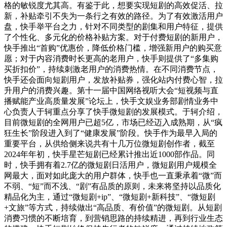
格的敏锐度尤其高。有鉴于此，想要实现短剧的高效促活、拉
新，补贴牵引不失为一条行之有效的路径。为了有效激活用户
盘，快手举平台之力，针对不同类型的剧集和用户特征，提供
了个性化、多元化的价格补贴方案。对于付费短剧的新用户，
快手推出“首购”优惠价，降低价格门槛，增强新用户的购买意
愿；对于内容消费时长更高的老用户，快手则提供了“多集购
买折扣价”，持续刺激老用户的消费热情。在不同消费节点，
快手还会面向短剧用户，发放补贴券，强化站内付费心智，拉
升用户的消费兴趣。第十一届中国网络视听大会“短视频与直
播赋能产业高质量发展”论坛上，快手文娱业务部剧情业务中
心负责人于轲重点分享了快手微短剧的发展模式。于轲介绍，
目前微短剧的全网用户已超5亿，市场已经迈入成熟期，从“疯
狂生长”阶段进入到了“健康发展”阶段。快手作为最早入局的
重要平台，从供给侧来说共有十几万位微短剧创作者，截至
2024年年初，快手星芒短剧已经累计推出近1000部作品。同
时，快手拥有着2.7亿的微短剧日活用户，微短剧用户规模全
网最大，面对如此庞大的用户群体，快手也一直秉承着“微”而
不弱、“短”而不浅、“剧”有品质的原则，未来将坚持以品质化
精品化为主，通过“微短剧+ip”、“微短剧+新科技”、“微短剧
+文旅”等方式，持续做出“高品质、有价值”的微短剧。从短剧
消费习惯的不断培育，到营销思路的持续精进，再到行业生态