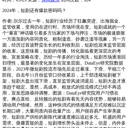
2024年，短剧还有爆款密码吗？
作者| 尔尔过去一年，短剧行业经历了狂飙突进、出海掘金、
监管收紧，变局仍在进行时。市场环境在变。短剧成就的一个
个“暴富”神话吸引着多方玩家的下场与押注，市场的极速膨胀
一方面加剧内容同质化、粗制滥造、抄袭泛滥等现象，另一方
面，经历过首波野蛮生长的红利收割后，短剧也迎来监管层面
的收束。这意味着，短剧的传播、转化面临着更深层次的考
验。宣发策略在变。历经一年多的行业淘洗，短剧市场逐渐回
归理性，最显著的变化发生在宣发层面。DataEye研究院数据
显示，2023年微短剧投流市场先后走过暴涨、下滑、平稳三个
阶段。自去年11月份监管口径收紧后，上千部违规短剧被下
架，短剧大盘出现下滑，直至监管风波消退后，短剧大盘才逐
渐趋于稳定。显然，高成本、粗放式的投流模式已经不再适
用，宣发思路亟待调整。图源：DataEye研究院用户习惯在
变。爽点直给、反转频出的短剧有着先天内容优势，能够轻易
调动用户情绪。然而，这种快消式的情感满足方式却难以沉淀
长期口碑，大量同质内容批量产出，用户很容易产生审美疲
劳。短剧生产供给的新陈代谢速度难以追赶多元、旺盛的用户
需求。毋庸置疑的是，短剧增长势头远未停止，但是，内外多