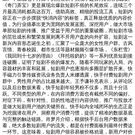
《奇门弄宝》更是展现出爆款短剧不俗的长尾效应，连续三个
月最高消耗都高达百万。借助高效、精细的投流工具，短剧内
容正在一步步摆脱“快消内容”的标签，真正释放优质的内容价
值，为行业描摹出更为宽阔的发展蓝图。深挖用户，做大市场
单部短剧的传播、推广受益于用户层的重重破圈，而短剧市场
的茁壮成长和繁荣发展则离不开用户盘的向外扩容。短剧这一
新兴内容形态诞生之初，汇聚了一众庞大的女性用户群。古风
言情、青春校园、都市生活等题材频频引爆市场，《东栏雪》
《我回到十七岁的理由》《拜托啦奶奶》等一系列优质短剧接
连破圈，证明了短剧不俗的爆发力。随着不同玩家的入局、内
容题材的丰富和延展，短剧用户也逐渐向多圈层扩散开来。快
手磁力引擎传媒资讯业务负责人米娜透露，快手付费短剧用户
群中，男性用户的占比越来越大。王予谦补充表示，从评论区
以及后台数据来看，快手短剧年轻男粉不仅多，而且十分活
跃。不同类型的用户，在内容消费方面也有截然不同的偏好。
对症下药，有针对性、目的性地进行内容供给、推广与投放才
是做大短剧用户池的关键所在。快手站内全域闭环的生态正是
为挖掘潜在用户、洞察用户消费习惯，提供了精准的数据基底
与完整的触达链路。肖梦月介绍，根据快手后台用户数据来
看，绝大多数短剧用户的流失，都是在付费面板到最终付费这
一环节。这意味着，短剧用户很容易被价格劝退，新用户对价