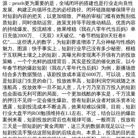
源：pexels更为重要的是，全域闭环的搭建也是行业走向良性
发展、构建正向循环生态的必经路径。闭环链路能够保障平台
对短剧内容的把关，以更加细致、严格的审核门槛有效甄别低
质短剧，同时借助运营、政策支持等手段推动精品、优质内容
的持续爆发。投流精准，效果维稳《我在八零年代当后妈》单
日充值2000万、《无双》8天破亿、“春节档短剧8天狂卷8
亿”......这些诱人的数字，为短剧赛道增添了几分神秘与性感的
魅力。图源：快手事实上，短剧行业早已没有多少秘密。根植
于互联网土壤之上的短剧，其曝光和变现离不开强有力的投放
策略，一个个光鲜的战绩背后，其实是投流的催化效应。以今
年春节档的爆款短剧《我在八零年代当后妈》为例，新播场曾
结合多方数据预估，该剧投放成本逼近6000万。可以说，投流
是短剧这门生意的命门。投放效率高，短剧利润空间就随之水
涨船高，投放效率一旦不如人意，几十万乃至百万投入的短剧
也会面临无利可图的局面。一个更加残酷的事实是，千万流量
的押注不见得一定会催生爆款。曾有短剧从业者对娱乐资本论
透露，短剧投流成本不断走高，效果却难以保障。目前，短剧
行业大盘平均ROI勉强维持在1.1左右。不过，结合以往的爆款
案例来看，短剧投放的背后也有规律可循。一般而言，投放前
三天是一部短剧的“黄金周期”，这三天的数据表现足以让一个
短剧投流手预估这部短剧的后续走向。本质上，投流的目的是