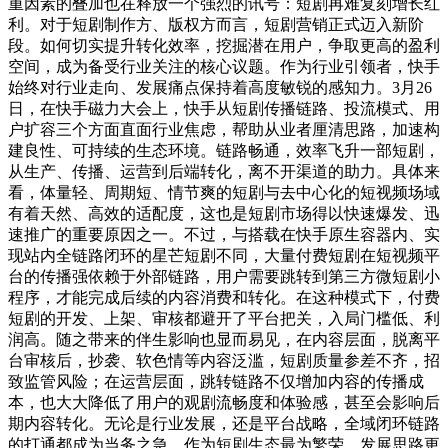
重因素的叠加也在释放一个强烈的讯号：短剧再难复刻增长红
利。对于短剧制作方、版权方而言，短剧营销正式迈入新阶
段。如何切实提升转化效率，挖掘潜在用户，争取更高的盈利
空间，成为备受行业关注的核心议题。作为行业引领者，快手
始终对行业走向、发展痛点保持着高度敏锐的感知力。3月26
日，在快手磁力大会上，快手从短剧传播链路、投流模式、用
户扩容三个方面直面行业焦虑，帮助从业者厘清思路，加速构
建良性、可持续的生态环境。链路畅通，效率飞升一部短剧，
从生产、传播、运营到后端转化，离不开渠道的助力。具体来
看，体量轻、周期短、情节爽的短剧与去中心化的短视频场域
有着天然、高效的适配度，这也是短剧市场得以快速爆发、迅
速推广的重要原因之一。不过，与搭载在快手原生容器内、实
现站内全链路闭环的星芒短剧不同，大量付费短剧在短视频平
台的传播强依赖于外部链路，用户需要跳转到第三方微短剧小
程序，才能完成后续的内容消费和转化。在这种模式下，付费
短剧的开发、上架、审核都避开了平台把关，入局门槛低、利
润高。随之带来的伴生影响也显而易见，在内容层面，脱离平
台审核后，抄袭、软色情等内容泛滥，短剧质量参差不齐，招
致监管风险；在运营层面，跳转链路不仅增加内容的传播成
本，也大大降低了用户的观剧流畅度和体验感，甚至会影响后
期内容转化。无论是行业发展，还是平台战略，全域闭环链路
的打通都成为当务之急。作为短剧生态最为繁荣、发展思路更