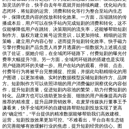
加灵活的平台，快手自去年年底就开始持续构建、优化站内生
态闭环，将短剧的运营、消费和转化等行为整合至站内生态
中，保障优质内容的投放和转化效果。一方面，压缩跳转的传
播成本后，用户可以在快手站内完成短剧的消费和转化，这不
仅能够降低用户在跳转、决策期间的流失率，还能够帮助短剧
制作方、版权方建立账号运营意识，以更加持续、精细的运营
策略，建立用户内容心智，进而提升短剧转化效率。快手磁力
引擎付费短剧产品负责人肖梦月透露的一组数据为上述观点提
供了佐证，据她介绍，在全域闭环链路下，付费短剧的曝光付
费率大幅提升7倍。另一方面，全域闭环链路的搭建也是实现
用户链路闭环的关键一步。用户在站内的观看、停留、点击、
付费等行为将被平台完整捕捉、挖掘，并据此勾勒精细化的用
户图谱，以更加准确、实时的数据模型反哺短剧制作方、品牌
方。短剧制作方可以依照详细的用户消费偏好洞察优化内容创
作，提升短剧质量，促进短剧内容池的繁荣，助力付费短剧的
转化。品牌方也可以借助更加全面、细致的用户画像提高内容
推荐的精准度，提升品牌营销效率。在麦芽传媒执行董事王予
谦看来，快手全域闭环的自建链路帮助短剧投放实现了更高
的“确定性”，“平台提供的精准数据能够帮助我们高效建模、
运营，短剧投放效果更加可控。”不难看出，平台自有生态链
的完善能够有效缓解行业的焦虑，提升短剧经营的信心。图