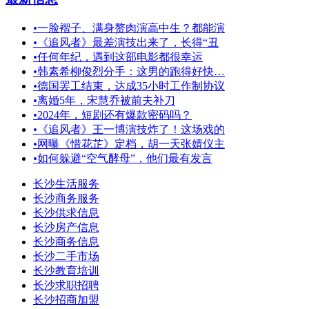
•
一脸褶子、满身赘肉演高中生？都能演
•
《追风者》最差演技出来了，长得“丑
•
任何年纪，遇到这部电影都很幸运
•
韩素希柳俊烈分手：这男的跑得好快…
•
德国罢工结束，达成35小时工作制协议
•
离婚5年，宋慧乔被前夫补刀
•
2024年，短剧还有爆款密码吗？
•
《追风者》王一博演技炸了！这场戏的
•
网曝《惜花芷》定档，胡一天张婧仪主
•
如何躲避“空气酵母”，他们最有发言
长沙生活服务
长沙商务服务
长沙供求信息
长沙房产信息
长沙商务信息
长沙二手市场
长沙教育培训
长沙求职招聘
长沙招商加盟