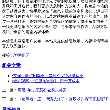
的搭建，快手短剧始终保持先行者的敏锐度，通过持续地政策
升级和工具迭代，吸引更多优质制作方的加入，将短剧市场的
盘子越做越大。快手此次在「生态」端的笃定和决心，源自平
台对内容创作者的信心，以及对站内商业链路闭环的底气。经
过一系列精细、高效的短剧营销策略的铺陈，快手短剧描摹了
一幅更具想象力的内容经营生态，将会带给制作方、品牌方以
及用户全新的短剧内容体验。
本信息由网络用户发布，
本站只提供信息展示，内容详情请与
官方联系确认。
标签 :
休闲娱乐
相关文章
•
艾瑞：微短剧爆火，其独立APP及微信小
•
短剧观察｜“狂飙”的短剧，用十万成本
上一篇：
离婚5年，宋慧乔被前夫补刀
下一篇：
《追风者》王一博演技炸了！这场戏的表现完胜张译
最新信息