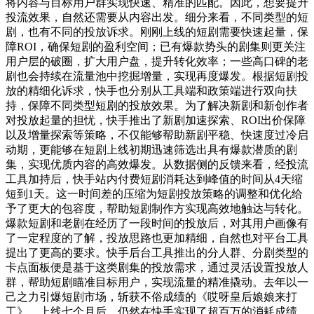
将内容与目标用户群实现快速、精准的匹配。因此，想要提升
投流效果，自然还需要从内容出发。细分来看，不同类型的短
剧，也有不同的投放诉求。刚刚上线的短剧需要快速起量，保
障ROI，确保短剧的盈利空间；已有爆款势头的剧集则更关注
用户层的破圈，扩大用户盘，提升转化效率；一些高口碑的老
剧也会持续在流量池中挖掘增量，实现再度爆发。根据短剧投
放的精细化诉求，快手也分别从工具端和政策端进行双向扶
持，保障不同类型短剧的投放效果。为了解决新剧和新创作者
对投放起量的担忧，快手推出了新剧加速探索、ROI出价保障
以及增量探索等策略，不仅能够帮助新剧平稳、快速度过冷启
动期，更能够在短剧上线初期迅速筛选出具有爆款潜质的剧
集，实现优质内容的高效爆发。从数据侧的反馈来看，经投流
工具加持后，快手站内付费短剧消耗达到峰值的时间从4天缩
短到1天。这一时间差的压缩为短剧投放策略的调整和优化给
予了更大的包容度，帮助短剧制作方实现高效地触达与转化。
爆款短剧和老剧在经历了一段时间的投放后，对其用户画像有
了一定程度的了解，投放思路也更加精细，自然也对平台工具
提出了更高的要求。快手后台工具推出的分人群、分剧类型的
卡点面板便是基于这类剧集的投放需求，通过灵活设置投放人
群，帮助短剧瞄准目标用户，实现流量的精准撬动。去年以一
己之力引爆短剧市场，斩获不俗成绩的《哎呀皇后娘娘来打
工》，上线七个月后，仍然在快手实现了超百万的消耗成绩。