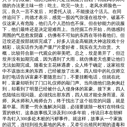
德的办法更土味一些：吃土。吃完一块土， 老风水师脸色一
沉，良久一言不发后， 对委托人说，不能接这个活儿。在同
伴追问下，尚德才表示，感觉一股凶气弥漫在祖坟中。破墓不
仅这家人有危险，他们几个人恐怕也不保。但在钞能力的说服
下，他们最终还是决定迎难而上。当挖掘工作开始，尚德感到
周围的气息愈发阴森，仿佛有不可知的东西在等待着他们。但
迁坟还是按部就班完成了，好多人说金高银跳大神这段戏十分
精彩，说实话作为港产僵尸片爱好者，我实在无力欣赏。大
概，比较符合新一代观众的审美吧。总之，坟是凿开了，但迁
坟并没有如期完成，因为遇到了大雨，就仿佛老天也要让他们
无法如期完成。随着女主花林遇袭，众人终于确定，这家祖坟
中不该放出来的东西，已经被放了出来。四人组中的礼仪师立
刻打电话告诉富豪不要随意出门，不要挂断电话，但就在此
时，富豪却听到了门口礼仪师的敲门声。当尚德他们急匆匆赶
到，却看到了明显已经被什么入侵身体的富豪。接下来，四人
也陆续出现问题。必须找出那东西，四人组才能全身而退。巫
师、风水师和入殓师合力，终于找出了这个祖坟的问题，就是
墓中墓。而要一劳永逸解决问题，必须要拔除一枚钉在特殊位
置的铁钉。这条故事线又涉及到100多年前，传说日本在朝鲜
半岛钉入300多处木桩的污秽事件。就这样，故事从一个家族
的诅咒，连结到祖先墓地的风水，又牵引出殖民时期的遗毒和