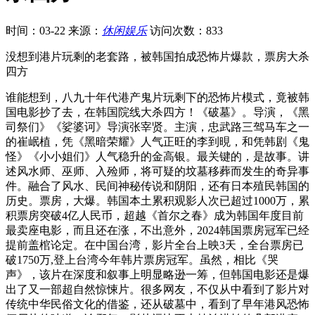
时间：03-22
来源：
休闲娱乐
访问次数：833
没想到港片玩剩的老套路，被韩国拍成恐怖片爆款，票房大杀
四方
谁能想到，八九十年代港产鬼片玩剩下的恐怖片模式，竟被韩
国电影抄了去，在韩国院线大杀四方！《破墓》。导演，《黑
司祭们》《娑婆诃》导演张宰贤。主演，忠武路三驾马车之一
的崔岷植，凭《黑暗荣耀》人气正旺的李到晛，和凭韩剧《鬼
怪》《小小姐们》人气稳升的金高银。最关键的，是故事。讲
述风水师、巫师、入殓师，将可疑的坟墓移葬而发生的奇异事
件。融合了风水、民间神秘传说和阴阳，还有日本殖民韩国的
历史。票房，大爆。韩国本土累积观影人次已超过1000万，累
积票房突破4亿人民币，超越《首尔之春》成为韩国年度目前
最卖座电影，而且还在涨，不出意外，2024韩国票房冠军已经
提前盖棺论定。在中国台湾，影片全台上映3天，全台票房已
破1750万,登上台湾今年韩片票房冠军。虽然，相比《哭
声》，该片在深度和叙事上明显略逊一筹，但韩国电影还是爆
出了又一部超自然惊悚片。很多网友，不仅从中看到了影片对
传统中华民俗文化的借鉴，还从破墓中，看到了早年港风恐怖