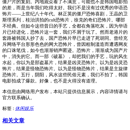
僵尸片的复刻。内地观众看了不满意，可能也不是韩国电影拍
的差，而是当年我们吃得太好。我们不是没有过优秀的华语恐
怖片——上世纪八十年代。林正英的僵尸恐怖喜剧，王晶的卫
斯理系列，桂治洪拍的cult恐怖片，徐克的奇幻恐怖片。哪部
不经典。但如今这些昔日的手艺，全都在角落吃灰，因为华语
片已经进化，恐怖片这一套，我们不屑于玩了。然而老港片的
套路被韩国人抄了去，国产恐怖片早已走进了死胡同。曾经充
斥网络平台形形色色的网大恐怖片，曾因粗制滥造而遭遇网友
的口诛笔伐，如今也渐渐销声匿迹。恐怖片，渐渐成为国产片
中，消失的它。而一部《破墓》，却把我们的手艺，玩的风生
水起，你以为是部盗墓片，结果是凶灵恐怖片。以为是凶灵恐
怖片，结果是怪物恐怖片。以为是怪物恐怖片，结果是主旋律
恐怖片。五行，阴阳，风水这些民俗元素，我们不拍了，韩国
电影拍成了爆款。好像，也不是火得没有道理。
本信息由网络用户发布，
本站只提供信息展示，内容详情请与
官方联系确认。
标签 :
休闲娱乐
相关文章