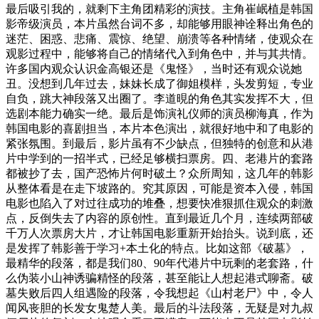
最后吸引我的，就剩下主角团精彩的演技。主角崔岷植是韩国
影帝级演员，本片虽然台词不多，却能够用眼神诠释出角色的
迷茫、困惑、悲痛、震惊、绝望、崩溃等各种情绪，使观众在
观影过程中，能够将自己的情绪代入到角色中，并与其共情。
许多国内观众认识金高银还是《鬼怪》，当时还有观众说她
丑。没想到几年过去，妹妹长成了御姐模样，头发剪短，专业
自负，跳大神段落又出圈了。李道晛的角色其实发挥不大，但
选剧本能力确实一绝。最后是饰演礼仪师的演员柳海真，作为
韩国电影的喜剧担当，本片本色演出，就很好地中和了电影的
紧张氛围。到最后，影片虽有不少缺点，但独特的创意和从港
片中学到的一招半式，已经足够横扫票房。四、老港片的套路
都被抄了去，国产恐怖片何时破土？众所周知，这几年的韩影
从整体看是在走下坡路的。究其原因，可能是资本入侵，韩国
电影也陷入了对过往成功的堆叠，想要快准狠抓住观众的刺激
点，反倒失去了内容的原创性。直到最近几个月，连续两部破
千万人次票房大片，才让韩国电影重新开始抬头。说到底，还
是发挥了韩影善于学习+本土化的特点。比如这部《破墓》，
最精华的段落，都是我们80、90年代港片中玩剩的老套路，什
么伪装小山神诱骗精怪的段落，甚至能让人想起港式聊斋。破
墓失败后四人组遇险的段落，令我想起《山村老尸》中，令人
闻风丧胆的长发女鬼楚人美。最后的斗法段落，无疑是对九叔