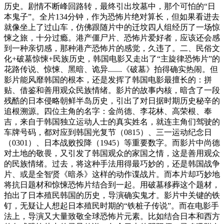
历史。剧情不断峰回路转，最终引出坟墓中，那个可怕的“日
本鬼子”。全片134分钟，作为恐怖片绝对算长，但如果看进去
就像坐上了过山车，仿佛跟随片中的迁坟四人组经历了一场惊
悚之旅，十分过瘾。港产僵尸片、恐怖片爱好者，应该还会感
到一种亲切感，那种港产恐怖片的感觉，久违了。二、民俗文
化+破墓惊悚+民族历史，韩国电影又走出了“主旋律恐怖片”的
花路传说、惊悚、黑暗、诡异.......《破墓》拍得确实热闹。但
影片能风靡韩国的根本，还是发挥了韩国电影最擅长的：拼
贴、借鉴和善用观众民族情绪。影片的故事内核，暗含了一段
残酷的日本侵略朝鲜半岛历史，引出了对日据时期历史秘辛的
追根溯源。四位主角的名字：金尚德、李花林、高荣根、奉
吉，来自于韩国独立运动人士的真实姓名，就连主角们驾驶的
车牌号码，都对应到韩国光复节（0815）、三一运动纪念日
（0301）、日本战败投降（1945）等重要数字。而影片中尚德
对土地的敬畏，又引发了韩国观众的家国之情，这是善用观众
的民族情绪。过去，将这种手法用得最巧妙的，还是韩国战争
片、或是全智贤《暗杀》这样的动作谍战片。而本片却巧妙地
将抗日题材和惊悚恐怖片结合到一起。用破墓移葬这个题材，
拍出了日本殖民韩国的历史，导演确实鬼才。影片中关键的铁
钉，无疑让人想起日本殖民时期的“铁桩子传说”。而在电影手
法上，导演又大量致敬全球恐怖片元素。比如结合日本和西方