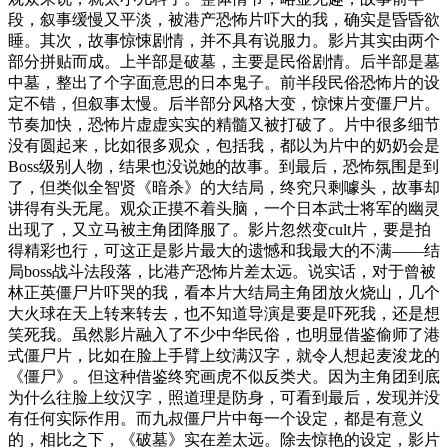
段，叙事缓慢又平淡，被港产恐怖片吓大的我，确实是昏昏欲
睡。其次，故事惊悚剧情，并不具有说服力。影片其实由两个
部分拼贴而成。上半部是破墓，主要是民俗剧情。后半部是墓
中墓，整出了个字面意思的日本鬼子。前半段民俗恐怖片的设
定不错，但叙事太慢。后半部分风格大变，惊悚片变僵尸片。
节奏加快，恐怖片虚虚实实的精髓又被打破了。片中很多细节
没有圆起来，比如很多观众，包括我，都以为片中的奶奶会是
Boss级别人物，结果也没说她的故事。到最后，恐怖氛围是到
了，但类似全智贤《暗杀》的大结局，终究只剩噱头，故事却
讲得有头无尾。观众正摸不着头脑，一个日本武士将军的幽灵
出现了，又立马被主角团降服了。影片忽然变cult片，要是拍
得精彩也行，可这正是影片最大的遗憾和我最大的不满——结
局boss战斗法段落，比港产恐怖片差太远。说实话，对于曾被
林正英僵尸片吓哭的我，看本片大结局主角团放火烧山，几个
大火球在天上转来转去，也不知道导演是要是吓死我，还是想
笑死我。虽然影片融入了不少中华民俗，也明显借鉴偷师了港
式僵尸片，比如在脸上手臂上纹满汉字，就令人想起麦浚龙的
《僵尸》。但这种借鉴终究画虎不似反类犬。因为主角团到底
为什么往脸上纹汉字，照道理是防身，可看到最后，发现并没
有任何实际作用。而九叔僵尸片中每一个设定，都是有意义
的，相比之下，《破墓》实在差太远。除去惊艳的设定，影片