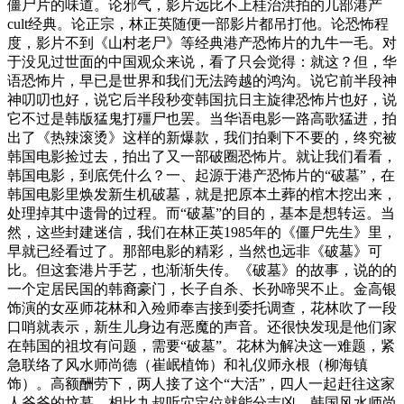
僵尸片的味道。论邪气，影片远比不上桂治洪拍的几部港产
cult经典。论正宗，林正英随便一部影片都吊打他。论恐怖程
度，影片不到《山村老尸》等经典港产恐怖片的九牛一毛。对
于没见过世面的中国观众来说，看了只会觉得：就这？但，华
语恐怖片，早已是世界和我们无法跨越的鸿沟。说它前半段神
神叨叨也好，说它后半段秒变韩国抗日主旋律恐怖片也好，说
它不过是韩版猛鬼打殭尸也罢。当华语电影一路高歌猛进，拍
出了《热辣滚烫》这样的新爆款，我们拍剩下不要的，终究被
韩国电影捡过去，拍出了又一部破圈恐怖片。就让我们看看，
韩国电影，到底凭什么？一、起源于港产恐怖片的“破墓”，在
韩国电影里焕发新生机破墓，就是把原本土葬的棺木挖出来，
处理掉其中遗骨的过程。而“破墓”的目的，基本是想转运。当
然，这些封建迷信，我们在林正英1985年的《僵尸先生》里，
早就已经看过了。那部电影的精彩，当然也远非《破墓》可
比。但这套港片手艺，也渐渐失传。《破墓》的故事，说的的
一个定居民国的韩裔豪门，长子自杀、长孙啼哭不止。金高银
饰演的女巫师花林和入殓师奉吉接到委托调查，花林吹了一段
口哨就表示，新生儿身边有恶魔的声音。还很快发现是他们家
在韩国的祖坟有问题，需要“破墓”。花林为解决这一难题，紧
急联络了风水师尚德（崔岷植饰）和礼仪师永根（柳海镇
饰）。高额酬劳下，两人接了这个“大活”，四人一起赶往这家
人爷爷的坟墓。相比九叔听穴定位就能分吉凶，韩国风水师尚