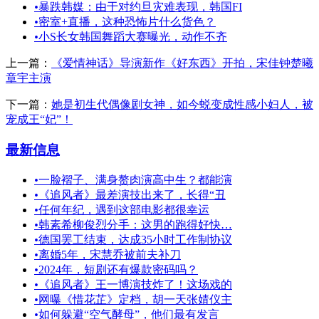
•
暴跌韩媒：由于对约旦灾难表现，韩国FI
•
密室+直播，这种恐怖片什么货色？
•
小S长女韩国舞蹈大赛曝光，动作不齐
上一篇：
《爱情神话》导演新作《好东西》开拍，宋佳钟楚曦
章宇主演
下一篇：
她是初生代偶像剧女神，如今蜕变成性感小妇人，被
宠成王“妃”！
最新信息
•
一脸褶子、满身赘肉演高中生？都能演
•
《追风者》最差演技出来了，长得“丑
•
任何年纪，遇到这部电影都很幸运
•
韩素希柳俊烈分手：这男的跑得好快…
•
德国罢工结束，达成35小时工作制协议
•
离婚5年，宋慧乔被前夫补刀
•
2024年，短剧还有爆款密码吗？
•
《追风者》王一博演技炸了！这场戏的
•
网曝《惜花芷》定档，胡一天张婧仪主
•
如何躲避“空气酵母”，他们最有发言