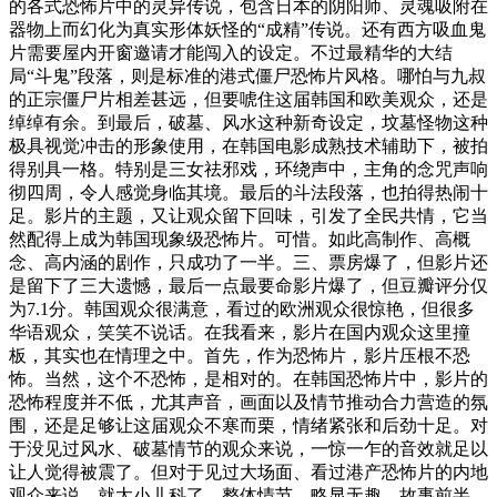
的各式恐怖片中的灵异传说，包含日本的阴阳师、灵魂吸附在
器物上而幻化为真实形体妖怪的“成精”传说。还有西方吸血鬼
片需要屋内开窗邀请才能闯入的设定。不过最精华的大结
局“斗鬼”段落，则是标准的港式僵尸恐怖片风格。哪怕与九叔
的正宗僵尸片相差甚远，但要唬住这届韩国和欧美观众，还是
绰绰有余。到最后，破墓、风水这种新奇设定，坟墓怪物这种
极具视觉冲击的形象使用，在韩国电影成熟技术辅助下，被拍
得别具一格。特别是三女祛邪戏，环绕声中，主角的念咒声响
彻四周，令人感觉身临其境。最后的斗法段落，也拍得热闹十
足。影片的主题，又让观众留下回味，引发了全民共情，它当
然配得上成为韩国现象级恐怖片。可惜。如此高制作、高概
念、高内涵的剧作，只成功了一半。三、票房爆了，但影片还
是留下了三大遗憾，最后一点最要命影片爆了，但豆瓣评分仅
为7.1分。韩国观众很满意，看过的欧洲观众很惊艳，但很多
华语观众，笑笑不说话。在我看来，影片在国内观众这里撞
板，其实也在情理之中。首先，作为恐怖片，影片压根不恐
怖。当然，这个不恐怖，是相对的。在韩国恐怖片中，影片的
恐怖程度并不低，尤其声音，画面以及情节推动合力营造的氛
围，还是足够让这届观众不寒而栗，情绪紧张和后劲十足。对
于没见过风水、破墓情节的观众来说，一惊一乍的音效就足以
让人觉得被震了。但对于见过大场面、看过港产恐怖片的内地
观众来说，就太小儿科了。整体情节，略显无趣，故事前半