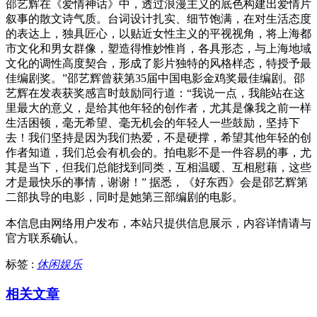
邵艺辉在《爱情神话》中，透过浪漫主义的底色构建出爱情片
叙事的散文诗气质。台词设计扎实、细节饱满，在对生活态度
的表达上，独具匠心，以贴近女性主义的平视视角，将上海都
市文化和男女群像，塑造得惟妙惟肖，各具形态，与上海地域
文化的调性高度契合，形成了影片独特的风格样态，特授予最
佳编剧奖。”邵艺辉曾获第35届中国电影金鸡奖最佳编剧。邵
艺辉在发表获奖感言时鼓励同行道：“我说一点，我能站在这
里最大的意义，是给其他年轻的创作者，尤其是像我之前一样
生活困顿，毫无希望、毫无机会的年轻人一些鼓励，坚持下
去！我们坚持是因为我们热爱，不是硬撑，希望其他年轻的创
作者知道，我们总会有机会的。拍电影不是一件容易的事，尤
其是当下，但我们总能找到同类，互相温暖、互相慰藉，这些
才是最快乐的事情，谢谢！” 据悉，《好东西》会是邵艺辉第
二部执导的电影，同时是她第三部编剧的电影。
本信息由网络用户发布，
本站只提供信息展示，内容详情请与
官方联系确认。
标签 :
休闲娱乐
相关文章