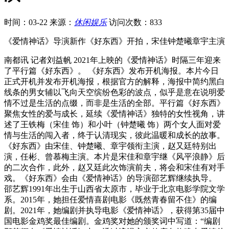
时间：03-22
来源：
休闲娱乐
访问次数：833
《爱情神话》导演新作《好东西》开拍，宋佳钟楚曦章宇主演
南都讯 记者刘益帆 2021年上映的《爱情神话》时隔三年迎来
了平行篇《好东西》。 《好东西》发布开机海报。本片今日
正式开机并发布开机海报，根据官方的解释，海报中简约黑白
线条的男女辅以飞向天空缤纷色彩的波点，似乎是意在说明爱
情不过是生活的点缀，而非是生活的全部。平行篇《好东西》
聚焦女性的爱与成长，延续《爱情神话》独特的女性视角，讲
述了王铁梅（宋佳 饰）和小叶（钟楚曦 饰）两个女人面对爱
情与生活的闯入者，终于认清现实，彼此温暖和成长的故事。
《好东西》由宋佳、钟楚曦、章宇领衔主演，赵又廷特别出
演，任彬、曾慕梅主演。本片是宋佳和章宇继《风平浪静》后
的二次合作，此外，赵又廷此次饰演前夫，将会和宋佳有对手
戏。《好东西》会由《爱情神话》的导演邵艺辉继续执导。
邵艺辉1991年出生于山西省太原市，毕业于北京电影学院文学
系。2015年，她担任爱情喜剧电影《既然青春留不住》的编
剧。2021年，她编剧并执导电影《爱情神话》，获得第35届中
国电影金鸡奖最佳编剧。金鸡奖对她的颁奖词中写道：“编剧