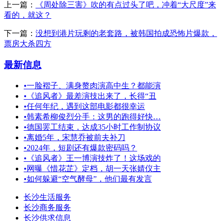
上一篇：
《周处除三害》吹的有点过头了吧，冲着“大尺度”来
看的，就这？
下一篇：
没想到港片玩剩的老套路，被韩国拍成恐怖片爆款，
票房大杀四方
最新信息
•
一脸褶子、满身赘肉演高中生？都能演
•
《追风者》最差演技出来了，长得“丑
•
任何年纪，遇到这部电影都很幸运
•
韩素希柳俊烈分手：这男的跑得好快…
•
德国罢工结束，达成35小时工作制协议
•
离婚5年，宋慧乔被前夫补刀
•
2024年，短剧还有爆款密码吗？
•
《追风者》王一博演技炸了！这场戏的
•
网曝《惜花芷》定档，胡一天张婧仪主
•
如何躲避“空气酵母”，他们最有发言
长沙生活服务
长沙商务服务
长沙供求信息